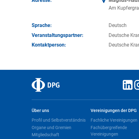
Adresse:
Magnus-Haus 
Am Kupfergra
Sprache:
Deutsch
Veran­staltungs­partner:
Deutsche Kran
Kontakt­person:
Deutsche Kra
Über uns
Vereinigungen der DPG
Profil und Selbstverständnis
Fachliche Vereinigungen
Organe und Gremien
Fachübergreifende
Vereinigungen
Mitgliedschaft