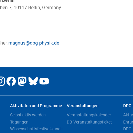
Berlin
ben 7, 10117 Berlin, Germany
her,
Aktivitäten und Programme
Veranstaltungen
DPG-
Selbst aktiv werden
Veranstaltungskalender
Aktu
Tagungen
DB-Veranstaltungsticket
Ehru
Wissenschaftsfestivals und -
DPG-