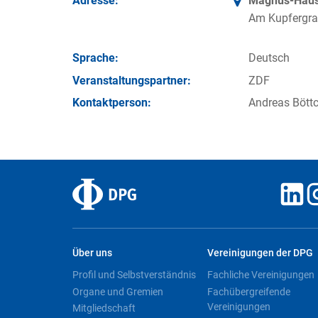
Adresse:
Magnus-Haus 
Am Kupfergra
Sprache:
Deutsch
Veran­staltungs­partner:
ZDF
Kontakt­person:
Andreas Böttc
Über uns
Vereinigungen der DPG
Profil und Selbstverständnis
Fachliche Vereinigungen
Organe und Gremien
Fachübergreifende
Vereinigungen
Mitgliedschaft