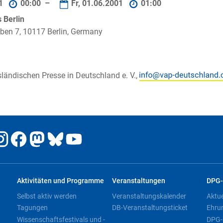
01
00:00 –
Fr, 01.06.2001
01:00
Berlin
ben 7, 10117 Berlin, Germany
sländischen Presse in Deutschland e. V.,
Aktivitäten und Programme
Veranstaltungen
DPG-
Selbst aktiv werden
Veranstaltungskalender
Aktu
Tagungen
DB-Veranstaltungsticket
Ehru
Wissenschaftsfestivals und -
DPG-