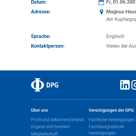
Datum:
Fr, 01.06.20
Adresse:
Magnus-Haus 
Am Kupfergra
Sprache:
Englisch
Kontakt­person:
Verein der Au
Über uns
Vereinigungen der DPG
Profil und Selbstverständnis
Fachliche Vereinigungen
Organe und Gremien
Fachübergreifende
Vereinigungen
Mitgliedschaft