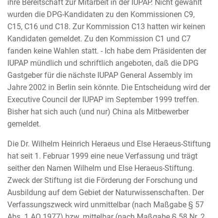
ihre Bereitschaft zur Mitarbeit in der IUPAP. Nicht gewählt
wurden die DPG-Kandidaten zu den Kommissionen C9,
C15, C16 und C18. Zur Kommission C13 hatten wir keinen
Kandidaten gemeldet. Zu den Kommission C1 und C7
fanden keine Wahlen statt. - Ich habe dem Präsidenten der
IUPAP mündlich und schriftlich angeboten, daß die DPG
Gastgeber für die nächste IUPAP General Assembly im
Jahre 2002 in Berlin sein könnte. Die Entscheidung wird der
Executive Council der IUPAP im September 1999 treffen.
Bisher hat sich auch (und nur) China als Mitbewerber
gemeldet.
Die Dr. Wilhelm Heinrich Heraeus und Else Heraeus-Stiftung
hat seit 1. Februar 1999 eine neue Verfassung und trägt
seither den Namen Wilhelm und Else Heraeus-Stiftung.
Zweck der Stiftung ist die Förderung der Forschung und
Ausbildung auf dem Gebiet der Naturwissenschaften. Der
Verfassungszweck wird unmittelbar (nach Maßgabe § 57
Abs. 1 AO 1977) bzw. mittelbar (nach Maßgabe § 58 Nr. 2