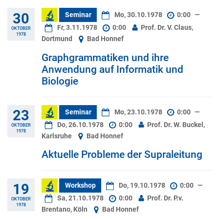
30
Seminar
Mo, 30.10.1978
0:00
—
Fr, 3.11.1978
0:00
Prof. Dr. V. Claus,
OKTOBER
1978
Dortmund
Bad Honnef
Graphgrammatiken und ihre
Anwendung auf Informatik und
Biologie
23
Seminar
Mo, 23.10.1978
0:00
—
Do, 26.10.1978
0:00
Prof. Dr. W. Buckel,
OKTOBER
1978
Karlsruhe
Bad Honnef
Aktuelle Probleme der Supraleitung
19
Workshop
Do, 19.10.1978
0:00
—
Sa, 21.10.1978
0:00
Prof. Dr. P.v.
OKTOBER
1978
Brentano, Köln
Bad Honnef