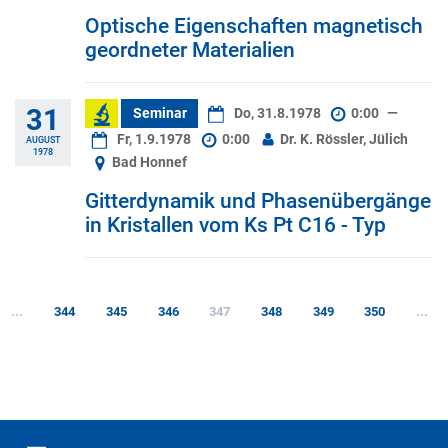
Optische Eigenschaften magnetisch
geordneter Materialien
31
Seminar
Do, 31.8.1978
0:00
—
Fr, 1.9.1978
0:00
Dr. K. Rössler, Jülich
AUGUST
1978
Bad Honnef
Gitterdynamik und Phasenübergänge
in Kristallen vom Ks Pt C16 - Typ
...
344
345
346
347
348
349
350
...