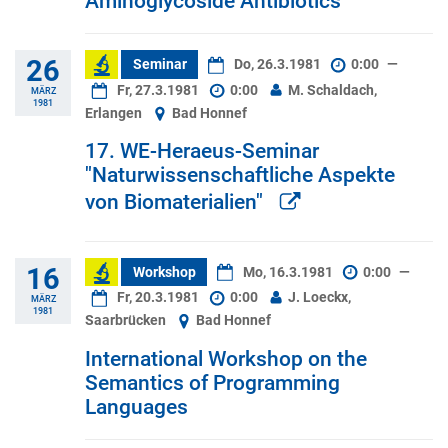
Aminoglycoside Antibiotics
26
Seminar
Do, 26.3.1981
0:00
—
Fr, 27.3.1981
0:00
M. Schaldach,
MÄRZ
1981
Erlangen
Bad Honnef
17. WE-Heraeus-Seminar
"Naturwissenschaftliche Aspekte
von Biomaterialien"
16
Workshop
Mo, 16.3.1981
0:00
—
Fr, 20.3.1981
0:00
J. Loeckx,
MÄRZ
1981
Saarbrücken
Bad Honnef
International Workshop on the
Semantics of Programming
Languages