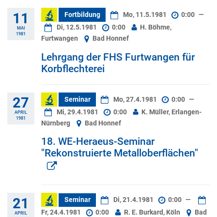
11
Fortbildung
Mo, 11.5.1981
0:00
—
Di, 12.5.1981
0:00
H. Böhme,
MAI
1981
Furtwangen
Bad Honnef
Lehrgang der FHS Furtwangen für
Korbflechterei
27
Seminar
Mo, 27.4.1981
0:00
—
Mi, 29.4.1981
0:00
K. Müller, Erlangen-
APRIL
1981
Nürnberg
Bad Honnef
18. WE-Heraeus-Seminar
"Rekonstruierte Metalloberflächen"
21
Seminar
Di, 21.4.1981
0:00
—
Fr, 24.4.1981
0:00
R. E. Burkard, Köln
Bad
APRIL