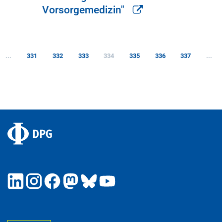
Vorsorgemedizin"
...
331
332
333
334
335
336
337
...