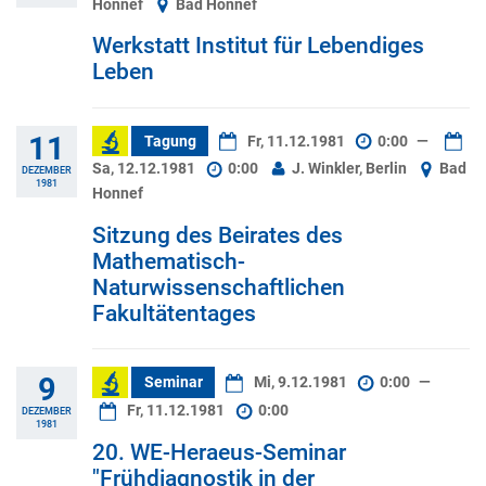
Honnef
Bad Honnef
Werkstatt Institut für Lebendiges
Leben
11
Tagung
Fr, 11.12.1981
0:00
—
Sa, 12.12.1981
0:00
J. Winkler, Berlin
Bad
DEZEMBER
1981
Honnef
Sitzung des Beirates des
Mathematisch-
Naturwissenschaftlichen
Fakultätentages
9
Seminar
Mi, 9.12.1981
0:00
—
Fr, 11.12.1981
0:00
DEZEMBER
1981
20. WE-Heraeus-Seminar
"Frühdiagnostik in der