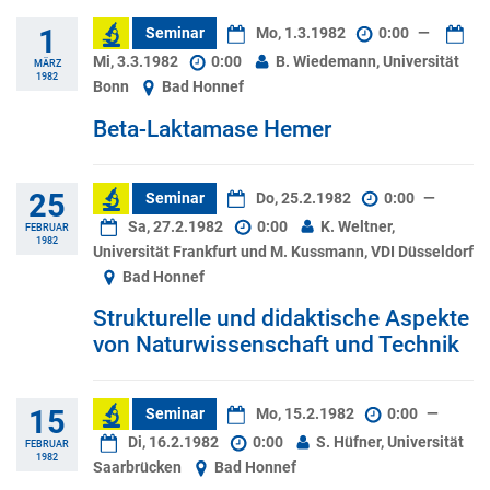
1
Seminar
Mo, 1.3.1982
0:00
—
Mi, 3.3.1982
0:00
B. Wiedemann, Universität
MÄRZ
1982
Bonn
Bad Honnef
Beta-Laktamase Hemer
25
Seminar
Do, 25.2.1982
0:00
—
Sa, 27.2.1982
0:00
K. Weltner,
FEBRUAR
1982
Universität Frankfurt und M. Kussmann, VDI Düsseldorf
Bad Honnef
Strukturelle und didaktische Aspekte
von Naturwissenschaft und Technik
15
Seminar
Mo, 15.2.1982
0:00
—
Di, 16.2.1982
0:00
S. Hüfner, Universität
FEBRUAR
1982
Saarbrücken
Bad Honnef