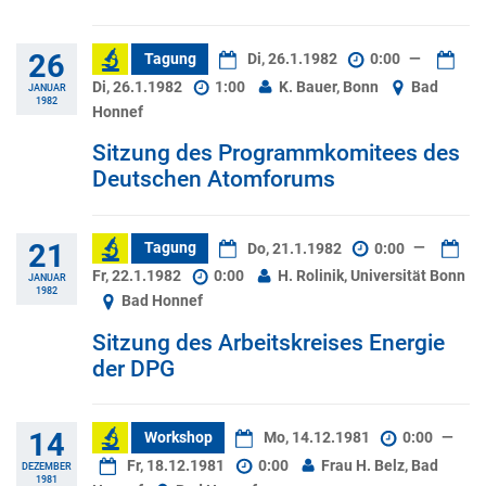
26
Tagung
Di, 26.1.1982
0:00
—
Di, 26.1.1982
1:00
K. Bauer, Bonn
Bad
JANUAR
1982
Honnef
Sitzung des Programmkomitees des
Deutschen Atomforums
21
Tagung
Do, 21.1.1982
0:00
—
Fr, 22.1.1982
0:00
H. Rolinik, Universität Bonn
JANUAR
1982
Bad Honnef
Sitzung des Arbeitskreises Energie
der DPG
14
Workshop
Mo, 14.12.1981
0:00
—
Fr, 18.12.1981
0:00
Frau H. Belz, Bad
DEZEMBER
1981