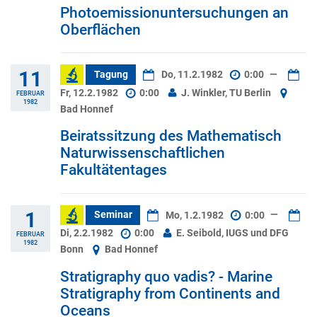
Photoemissionuntersuchungen an
Oberflächen
11
Tagung
Do, 11.2.1982
0:00
—
Fr, 12.2.1982
0:00
J. Winkler, TU Berlin
FEBRUAR
1982
Bad Honnef
Beiratssitzung des Mathematisch
Naturwissenschaftlichen
Fakultätentages
1
Seminar
Mo, 1.2.1982
0:00
—
Di, 2.2.1982
0:00
E. Seibold, IUGS und DFG
FEBRUAR
1982
Bonn
Bad Honnef
Stratigraphy quo vadis? - Marine
Stratigraphy from Continents and
Oceans