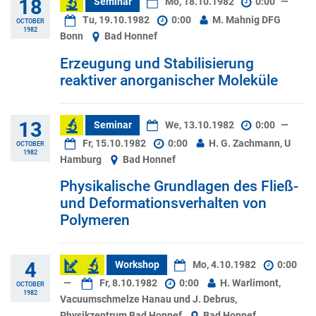
18
Seminar
Mo, 18.10.1982
0:00
—
Tu, 19.10.1982
0:00
M. Mahnig DFG
OCTOBER
1982
Bonn
Bad Honnef
Erzeugung und Stabilisierung
reaktiver anorganischer Moleküle
13
Seminar
We, 13.10.1982
0:00
—
Fr, 15.10.1982
0:00
H. G. Zachmann, U
OCTOBER
1982
Hamburg
Bad Honnef
Physikalische Grundlagen des Fließ-
und Deformationsverhalten von
Polymeren
4
Workshop
Mo, 4.10.1982
0:00
—
Fr, 8.10.1982
0:00
H. Warlimont,
OCTOBER
1982
Vacuumschmelze Hanau und J. Debrus,
Physikzentrum Bad Honnef
Bad Honnef