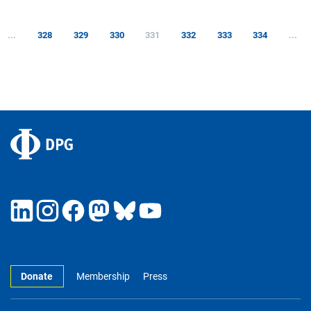
...
328
329
330
331
332
333
334
...
Donate
Membership
Press