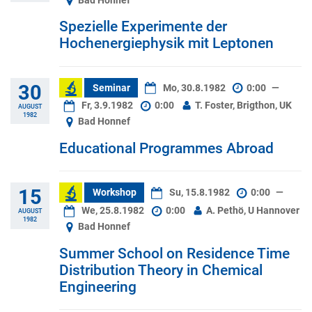
Bad Honnef
Spezielle Experimente der
Hochenergiephysik mit Leptonen
30
Seminar
Mo, 30.8.1982
0:00
—
Fr, 3.9.1982
0:00
T. Foster, Brigthon, UK
AUGUST
1982
Bad Honnef
Educational Programmes Abroad
15
Workshop
Su, 15.8.1982
0:00
—
We, 25.8.1982
0:00
A. Pethö, U Hannover
AUGUST
1982
Bad Honnef
Summer School on Residence Time
Distribution Theory in Chemical
Engineering