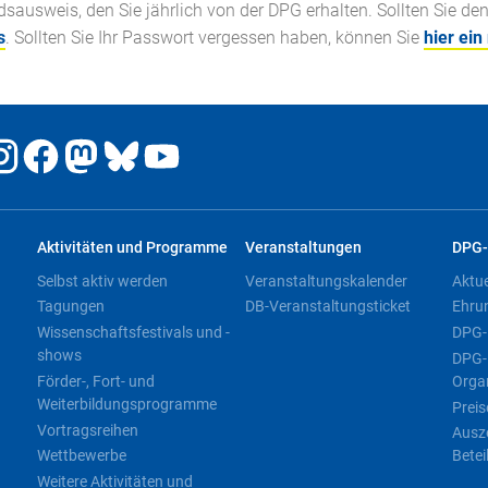
ausweis, den Sie jährlich von der DPG erhalten. Sollten Sie de
s
. Sollten Sie Ihr Passwort vergessen haben, können Sie
hier ein
Aktivitäten und Programme
Veranstaltungen
DPG-
Selbst aktiv werden
Veranstaltungskalender
Aktu
Tagungen
DB-Veranstaltungsticket
Ehru
Wissenschaftsfestivals und -
DPG-
shows
DPG-
Förder-, Fort- und
Orga
Weiterbildungsprogramme
Preis
Vortragsreihen
Ausz
Wettbewerbe
Betei
Weitere Aktivitäten und