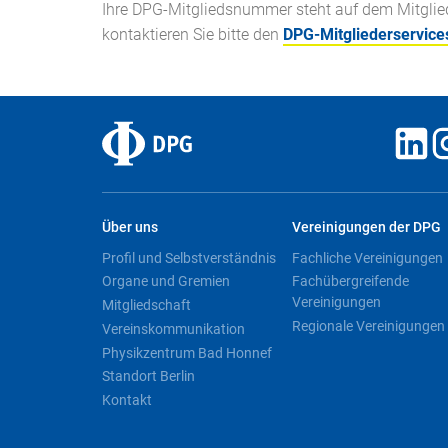
Ihre DPG-Mitgliedsnummer steht auf dem Mitglieds
kontaktieren Sie bitte den
DPG-Mitgliederservice
Über uns
Vereinigungen der DPG
Profil und Selbstverständnis
Fachliche Vereinigungen
Organe und Gremien
Fachübergreifende
Vereinigungen
Mitgliedschaft
Regionale Vereinigungen
Vereinskommunikation
Physikzentrum Bad Honnef
Standort Berlin
Kontakt