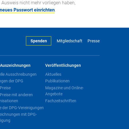
n Ausweis nicht mehr vorliegen haben,
 neues Passwort einrichten
.
Spenden
Mitgliedschaft
Presse
Auszeichnungen
Veröffentlichungen
elle Ausschreibungen
Aktuelles
ngen der DPG
Publikationen
Preise
Magazine und Online-
Angebote
Preise mit anderen
nisationen
Fachzeitschriften
e der DPG-Vereinigungen
eichnungen mit DPG-
ligung