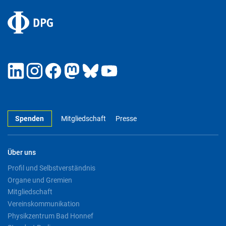
Spenden
Mitgliedschaft
Presse
Über uns
Profil und Selbstverständnis
Organe und Gremien
Mitgliedschaft
Vereinskommunikation
Physikzentrum Bad Honnef