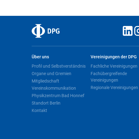
Über uns
Vereinigungen der DPG
Profil und Selbstverständnis
Fachliche Vereinigungen
Organe und Gremien
Fachübergreifende
Vereinigungen
Mitgliedschaft
Regionale Vereinigungen
Vereinskommunikation
Physikzentrum Bad Honnef
Standort Berlin
Kontakt