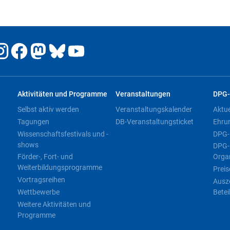
Aktivitäten und Programme
Veranstaltungen
DPG-
Selbst aktiv werden
Veranstaltungskalender
Aktu
Tagungen
DB-Veranstaltungsticket
Ehru
Wissenschaftsfestivals und -
DPG-
shows
DPG-
Förder-, Fort- und
Orga
Weiterbildungsprogramme
Preis
Vortragsreihen
Ausz
Wettbewerbe
Betei
Weitere Aktivitäten und
Programme