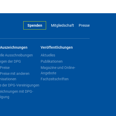
Spenden
Mitgliedschaft
Presse
Auszeichnungen
Veröffentlichungen
elle Ausschreibungen
Aktuelles
ngen der DPG
Publikationen
Preise
Magazine und Online-
Angebote
Preise mit anderen
nisationen
Fachzeitschriften
e der DPG-Vereinigungen
eichnungen mit DPG-
ligung