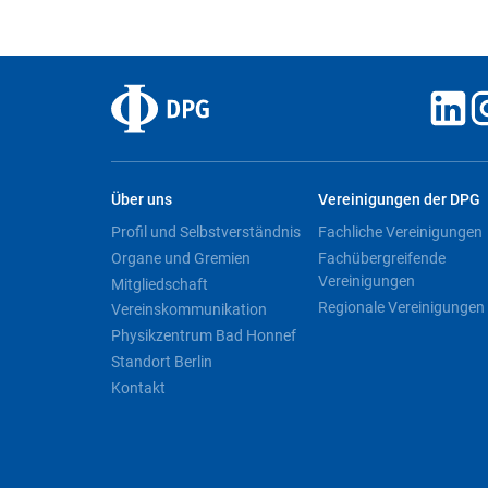
Über uns
Vereinigungen der DPG
Profil und Selbstverständnis
Fachliche Vereinigungen
Organe und Gremien
Fachübergreifende
Vereinigungen
Mitgliedschaft
Regionale Vereinigungen
Vereinskommunikation
Physikzentrum Bad Honnef
Standort Berlin
Kontakt