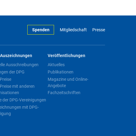
Spenden
Mitgliedschaft
Presse
Auszeichnungen
Veröffentlichungen
elle Ausschreibungen
Aktuelles
ngen der DPG
Publikationen
Preise
Magazine und Online-
Angebote
Preise mit anderen
nisationen
Fachzeitschriften
e der DPG-Vereinigungen
eichnungen mit DPG-
ligung