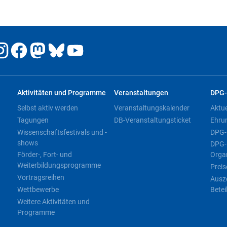
Aktivitäten und Programme
Veranstaltungen
DPG-
Selbst aktiv werden
Veranstaltungskalender
Aktu
Tagungen
DB-Veranstaltungsticket
Ehru
Wissenschaftsfestivals und -
DPG-
shows
DPG-
Förder-, Fort- und
Orga
Weiterbildungsprogramme
Preis
Vortragsreihen
Ausz
Wettbewerbe
Betei
Weitere Aktivitäten und
Programme