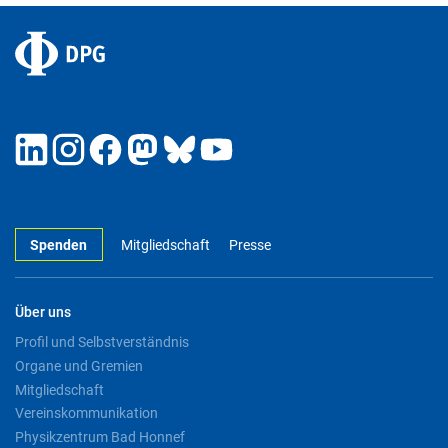
Spenden
Mitgliedschaft
Presse
Über uns
Profil und Selbstverständnis
Organe und Gremien
Mitgliedschaft
Vereinskommunikation
Physikzentrum Bad Honnef