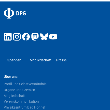
Spenden
Mitgliedschaft
Presse
Über uns
Profil und Selbstverständnis
Organe und Gremien
Mitgliedschaft
Vereinskommunikation
Physikzentrum Bad Honnef