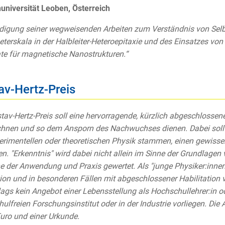
niversität Leoben, Österreich
digung seiner wegweisenden Arbeiten zum Verständnis von Sel
erskala in der Halbleiter-Heteroepitaxie und des Einsatzes von 
te für magnetische Nanostrukturen.“
av-Hertz-Preis
tav-Hertz-Preis soll eine hervorragende, kürzlich abgeschlossene
hnen und so dem Ansporn des Nachwuchses dienen. Dabei soll 
erimentellen oder theoretischen Physik stammen, einen gewiss
en. "Erkenntnis" wird dabei nicht allein im Sinne der Grundlage
e der Anwendung und Praxis gewertet. Als "junge Physiker:inne
on und in besonderen Fällen mit abgeschlossener Habilitation 
ags kein Angebot einer Lebensstellung als Hochschullehrer:in od
ulfreien Forschungsinstitut oder in der Industrie vorliegen. Di
uro und einer Urkunde.