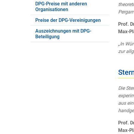
DPG-Preise mit anderen
theoret
Organisationen
Pergam
Preise der DPG-Vereinigungen
Prof. D
Auszeichnungen mit DPG-
Max-Pla
Beteiligung
„In Wür
zur all
Ster
Die Ste
experim
aus ein
handge
Prof. D
Max-Pla