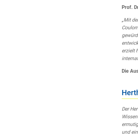
Prof. D
„Mit de
Coulomb
gewürdi
entwick
erzielt
interna
Die Aus
Hert
Der Her
Wissens
ermutig
und ein