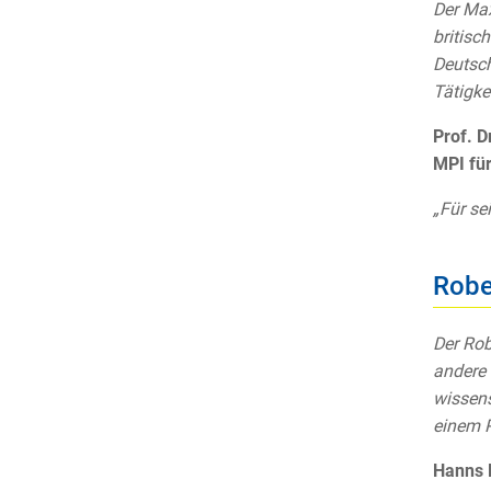
Der Max
britisc
Deutsch
Tätigke
Prof. D
MPI für
„Für se
Robe
Der Rob
andere 
wissens
einem P
Hanns 