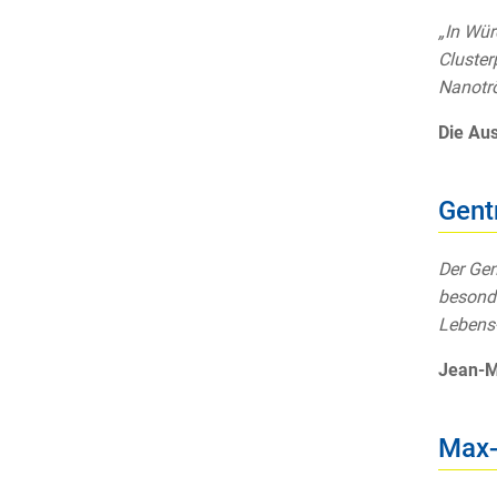
„In Wür
Cluster
Nanotr
Die Au
Gent
Der Gen
besonde
Lebens-
Jean-M
Max-