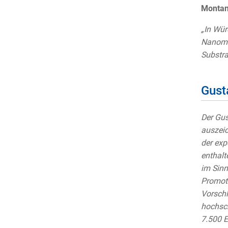
Montanu
„In Wür
Nanomet
Substra
Gust
Der Gus
auszeic
der exp
enthalt
im Sinn
Promoti
Vorschl
hochsch
7.500 E