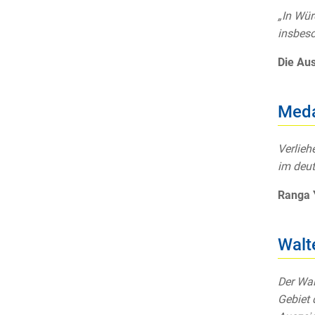
„In Wür
insbeso
Die Aus
Meda
Verlieh
im deut
Ranga 
Walt
Der Wal
Gebiet 