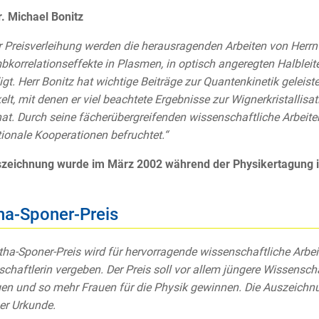
r. Michael Bonitz
r Preisverleihung werden die herausragenden Arbeiten von Herrn 
korrelationseffekte in Plasmen, in optisch angeregten Halblei
gt. Herr Bonitz hat wichtige Beiträge zur Quantenkinetik gelei
elt, mit denen er viel beachtete Ergebnisse zur Wignerkristallis
 hat. Durch seine fächerübergreifenden wissenschaftliche Arbeite
tionale Kooperationen befruchtet.“
zeichnung wurde im März 2002 während der Physikertagung in
ha-Sponer-Preis
tha-Sponer-Preis wird für hervorragende wissenschaftliche Arbei
chaftlerin vergeben. Der Preis soll vor allem jüngere Wissensch
en und so mehr Frauen für die Physik gewinnen. Die Auszeichn
er Urkunde.