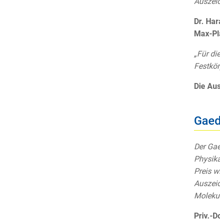
Auszeic
Dr. Har
Max-Pla
„Für di
Festkör
Die Au
Gaed
Der Gae
Physika
Preis w
Auszeic
Molekul
Priv.-D