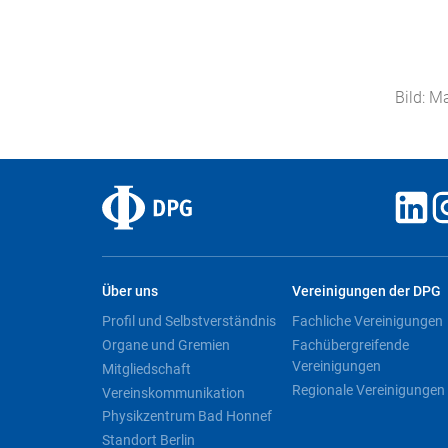
Bild: M
Über uns
Vereinigungen der DPG
Profil und Selbstverständnis
Fachliche Vereinigungen
Organe und Gremien
Fachübergreifende
Vereinigungen
Mitgliedschaft
Regionale Vereinigungen
Vereinskommunikation
Physikzentrum Bad Honnef
Standort Berlin