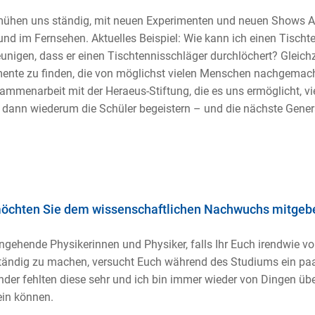
ühen uns ständig, mit neuen Experimenten und neuen Shows Auf
nd im Fernsehen. Aktuelles Beispiel: Wie kann ich einen Tischte
unigen, dass er einen Tischtennisschläger durchlöchert? Gleich
ente zu finden, die von möglichst vielen Menschen nachgemacht
ammenarbeit mit der Heraeus-Stiftung, die es uns ermöglicht, vi
dann wiederum die Schüler begeistern – und die nächste Gener
öchten Sie dem wissenschaftlichen Nachwuchs mitgeb
ngehende Physikerinnen und Physiker, falls Ihr Euch irendwie v
tändig zu machen, versucht Euch während des Studiums ein pa
nder fehlten diese sehr und ich bin immer wieder von Dingen über
ein können.