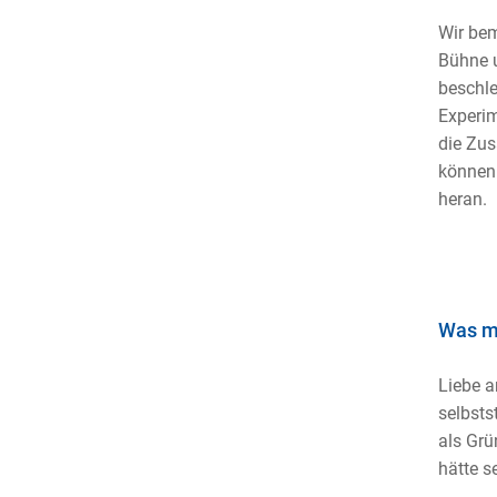
Wir bem
Bühne u
beschle
Experim
die Zus
können 
heran.
Was m
Liebe a
selbsts
als Grü
hätte s