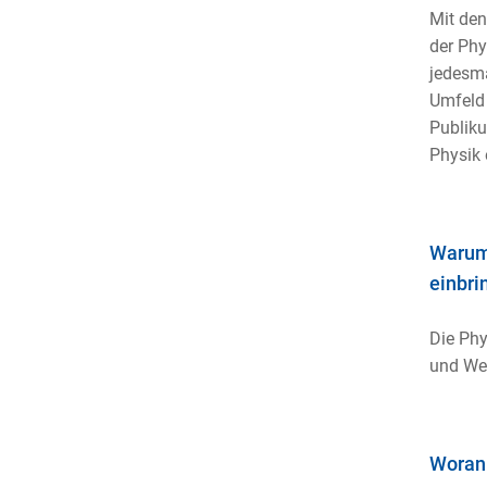
Mit den
der Phy
jedesma
Umfeld 
Publiku
Physik 
Warum 
einbri
Die Phy
und Weg
Woran 