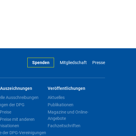
Spenden
Mitgliedschaft
Presse
Auszeichnungen
Veröffentlichungen
elle Ausschreibungen
Aktuelles
ngen der DPG
Publikationen
Preise
Magazine und Online-
Angebote
Preise mit anderen
nisationen
Fachzeitschriften
e der DPG-Vereinigungen