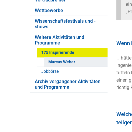
ein
Wettbewerbe
„Ph
Wissenschaftsfestivals und -
shows
Weitere Aktivitäten und
Programme
Wenn i
175 Inspirierende
… hätte 
Marcus Weber
Ingenie
Jobbörse
tüfteln
einen g
Archiv vergangener Aktivitäten
und Programme
richtig
Welche
teilg