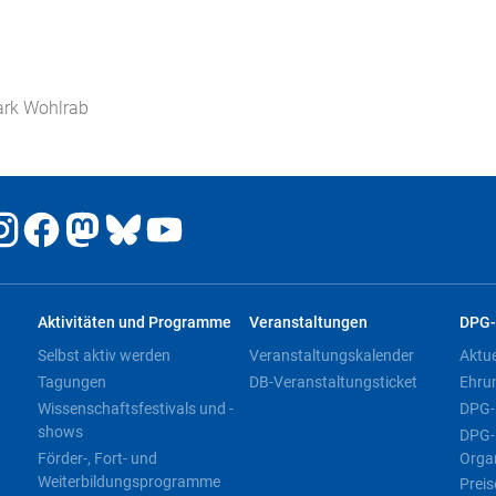
ark Wohlrab
Aktivitäten und Programme
Veranstaltungen
DPG-
Selbst aktiv werden
Veranstaltungskalender
Aktu
Tagungen
DB-Veranstaltungsticket
Ehru
Wissenschaftsfestivals und -
DPG-
shows
DPG-
Förder-, Fort- und
Orga
Weiterbildungsprogramme
Preis