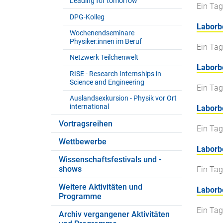
Leading for tomorrow
Ein Tag
DPG-Kolleg
Laborbe
Wochenendseminare
Physiker:innen im Beruf
Ein Tag
Netzwerk Teilchenwelt
Laborbe
RISE - Research Internships in
Science and Engineering
Ein Tag
Auslandsexkursion - Physik vor Ort
international
Laborbe
Vortragsreihen
Ein Tag
Wettbewerbe
Laborb
Wissenschaftsfestivals und -
shows
Ein Tag
Weitere Aktivitäten und
Laborbe
Programme
Ein Tag
Archiv vergangener Aktivitäten