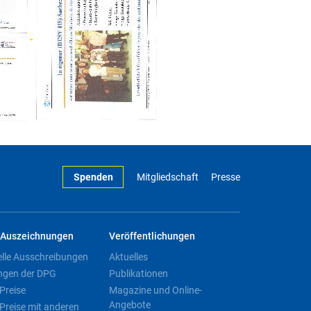
Spenden
Mitgliedschaft
Presse
Auszeichnungen
Veröffentlichungen
elle Ausschreibungen
Aktuelles
ngen der DPG
Publikationen
Preise
Magazine und Online-
Angebote
Preise mit anderen