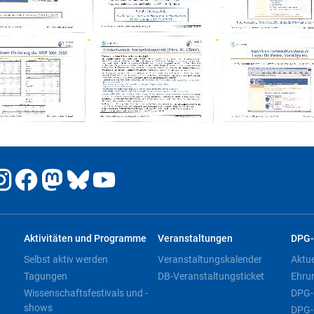
Aktivitäten und Programme
Veranstaltungen
DPG-
Selbst aktiv werden
Veranstaltungskalender
Aktu
Tagungen
DB-Veranstaltungsticket
Ehru
Wissenschaftsfestivals und -
DPG-
shows
DPG-