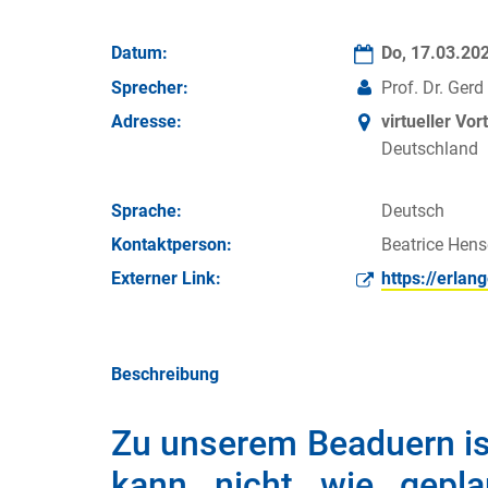
Datum:
Do, 17.03.20
Sprecher:
Prof. Dr. Ger
Adresse:
virtueller Vor
Deutschland
Sprache:
Deutsch
Kontakt­person:
Beatrice Hens
Externer Link:
https://erla
Beschreibung
Zu unserem Beaduern is
kann nicht wie gepla