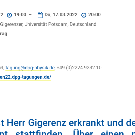
22
19:00 –
Do, 17.03.2022
20:00
d Gigerenzer, Universität Potsdam, Deutschland
trag
el,
, +49-(0)2224-9232-10
ngen22.dpg-tagungen.de/
t Herr Gigerenz erkrankt und d
nt stattfinden. Über einen m