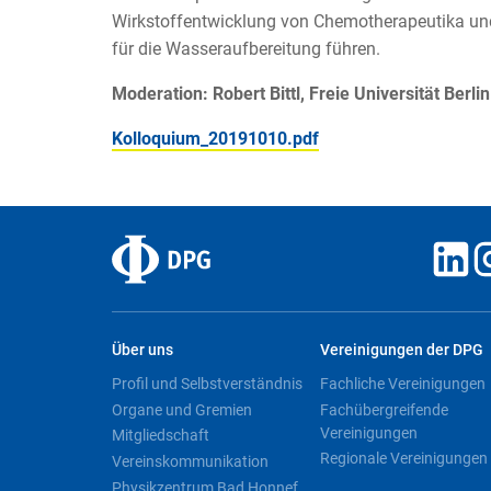
Wirkstoffentwicklung von Chemotherapeutika und 
für die Wasseraufbereitung führen.
Moderation: Robert Bittl, Freie Universität Berlin
Kolloquium_20191010.pdf
Über uns
Vereinigungen der DPG
Profil und Selbstverständnis
Fachliche Vereinigungen
Organe und Gremien
Fachübergreifende
Vereinigungen
Mitgliedschaft
Regionale Vereinigungen
Vereinskommunikation
Physikzentrum Bad Honnef