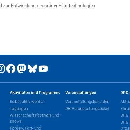
zur Entwicklung neuartiger Filtertechnologien
Aktivitäten und Programme
Veranstaltungen
DPG-
Selbst aktiv werden
Veranstaltungskalender
Aktu
Tagungen
DB-Veranstaltungsticket
Ehru
Wissenschaftsfestivals und -
DPG-
shows
DPG-
Förder-, Fort- und
Orga