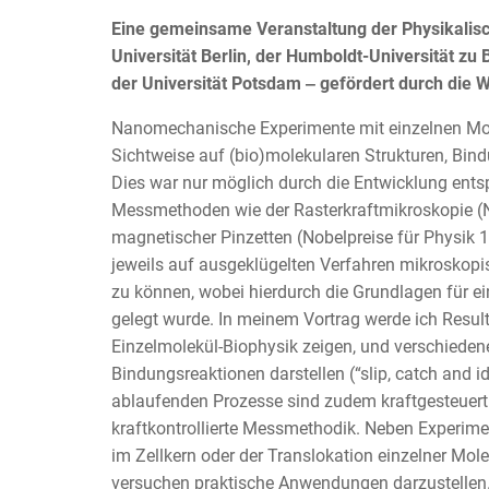
Eine gemeinsame Veranstaltung der Physikalisch
Universität Berlin, der Humboldt-Universität zu 
der Universität Potsdam ‒ gefördert durch die 
Nanomechanische Experimente mit einzelnen Mol
Sichtweise auf (bio)molekularen Strukturen, Bin
Dies war nur möglich durch die Entwicklung ents
Messmethoden wie der Rasterkraftmikroskopie (No
magnetischer Pinzetten (Nobelpreise für Physik
jeweils auf ausgeklügelten Verfahren mikroskopi
zu können, wobei hierdurch die Grundlagen für ei
gelegt wurde. In meinem Vortrag werde ich Resu
Einzelmolekül-Biophysik zeigen, und verschiede
Bindungsreaktionen darstellen (“slip, catch and id
ablaufenden Prozesse sind zudem kraftgesteuert
kraftkontrollierte Messmethodik. Neben Experim
im Zellkern oder der Translokation einzelner Mo
versuchen praktische Anwendungen darzustellen.