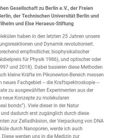
en Gesellschaft zu Berlin e.V., der Freien
Berlin, der Technischen Universität Berlin und
Wilhelm und Else Heraeus-Stiftung
ekülen haben in den letzten 25 Jahren unsere
dungsreaktionen und Dynamik revolutioniert.
prechend empfindlicher, biophysikalischer
belpreis für Physik 1986), und optischer oder
 1997 und 2018). Dabei basieren diese Methoden
sch kleine Kräfte im Pikonewton-Bereich messen
n neues Fachgebiet ‒ die Kraftspektroskopie ‒
ltate zu ausgewählten Experimenten aus der
ne neue Konzepte zu molekularen
eal bonds”). Viele dieser in der Natur
 und dadurch erst zugänglich durch diese
enten zur Zelladhäsion, der Verpackung von DNA
leküle durch Nanoporen, werde ich auch
 Diese werden uns in die Medizin zur