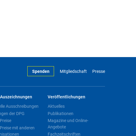
Spenden
Mitgliedschaft
Presse
Auszeichnungen
Veröffentlichungen
elle Ausschreibungen
Aktuelles
ngen der DPG
Publikationen
Preise
Magazine und Online-
Angebote
Preise mit anderen
nisationen
Fachzeitschriften