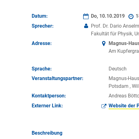
Datum:
Do, 10.10.2019
1
Sprecher:
Prof. Dr. Dario Ansel
Fakultät für Physik, Un
Adresse:
Magnus-Haus 
Am Kupfergra
Sprache:
Deutsch
Veran­staltungs­partner:
Magnus-Haus Be
Potsdam , Wilh
Kontakt­person:
Andreas Böttc
Externer Link:
Website der 
Beschreibung