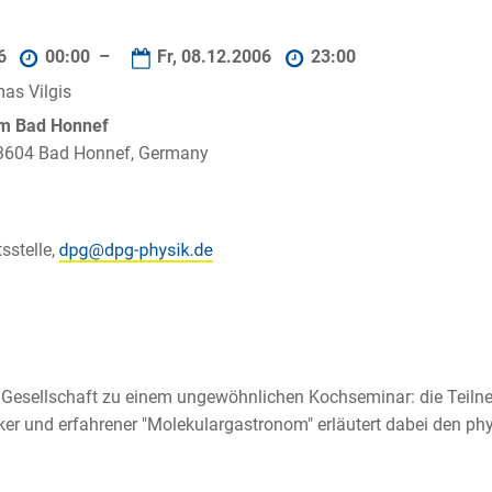
06
00:00 –
Fr, 08.12.2006
23:00
mas Vilgis
um Bad Honnef
 53604 Bad Honnef, Germany
sstelle,
Gesellschaft zu einem ungewöhnlichen Kochseminar: die Teilneh
ker und erfahrener "Molekulargastronom" erläutert dabei den ph