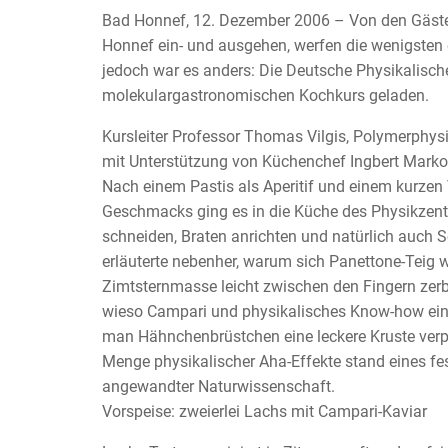
Bad Honnef, 12. Dezember 2006 – Von den Gästen
Honnef ein- und ausgehen, werfen die wenigsten 
jedoch war es anders: Die Deutsche Physikalisch
molekulargastronomischen Kochkurs geladen.
Kursleiter Professor Thomas Vilgis, Polymerphys
mit Unterstützung von Küchenchef Ingbert Marko 
Nach einem Pastis als Aperitif und einem kurzen
Geschmacks ging es in die Küche des Physikzent
schneiden, Braten anrichten und natürlich auc
erläuterte nebenher, warum sich Panettone-Teig
Zimtsternmasse leicht zwischen den Fingern zerb
wieso Campari und physikalisches Know-how eine
man Hähnchenbrüstchen eine leckere Kruste verp
Menge physikalischer Aha-Effekte stand eines fes
angewandter Naturwissenschaft.
Vorspeise: zweierlei Lachs mit Campari-Kaviar