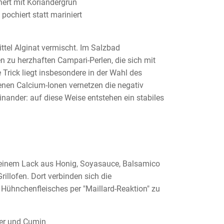
inert mit Koriandergrün
pochiert statt mariniert
ttel Alginat vermischt. Im Salzbad
en zu herzhaften Campari-Perlen, die sich mit
Trick liegt insbesondere in der Wahl des
denen Calcium-Ionen vernetzen die negativ
nander: auf diese Weise entstehen ein stabiles
 einem Lack aus Honig, Soyasauce, Balsamico
llofen. Dort verbinden sich die
Hühnchenfleisches per "Maillard-Reaktion" zu
ter und Cumin