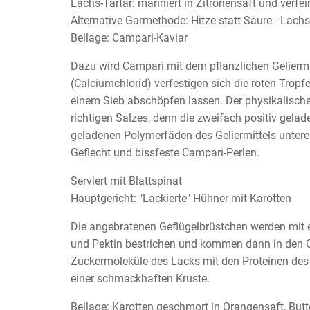
Lachs-Tartar: mariniert in Zitronensaft und verfe
Alternative Garmethode: Hitze statt Säure - Lachs 
Beilage: Campari-Kaviar
Dazu wird Campari mit dem pflanzlichen Geliermi
(Calciumchlorid) verfestigen sich die roten Tropf
einem Sieb abschöpfen lassen. Der physikalische 
richtigen Salzes, denn die zweifach positiv gela
geladenen Polymerfäden des Geliermittels unterei
Geflecht und bissfeste Campari-Perlen.
Serviert mit Blattspinat
Hauptgericht: "Lackierte" Hühner mit Karotten
Die angebratenen Geflügelbrüstchen werden mit
und Pektin bestrichen und kommen dann in den Gri
Zuckermoleküle des Lacks mit den Proteinen des 
einer schmackhaften Kruste.
Beilage: Karotten geschmort in Orangensaft, But