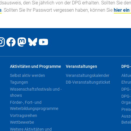
ausweis, den Sie jährlich von der DPG erhalten. Sollten Sie de
s
. Sollten Sie Ihr Passwort vergessen haben, können Sie
hier ein
Aktivitäten und Programme
Veranstaltungen
DPG-
Selbst aktiv werden
Veranstaltungskalender
Aktu
Tagungen
DB-Veranstaltungsticket
Ehru
Wissenschaftsfestivals und -
DPG-
shows
DPG-
Förder-, Fort- und
Orga
Weiterbildungsprogramme
Preis
Vortragsreihen
Ausz
Wettbewerbe
Betei
Weitere Aktivitäten und