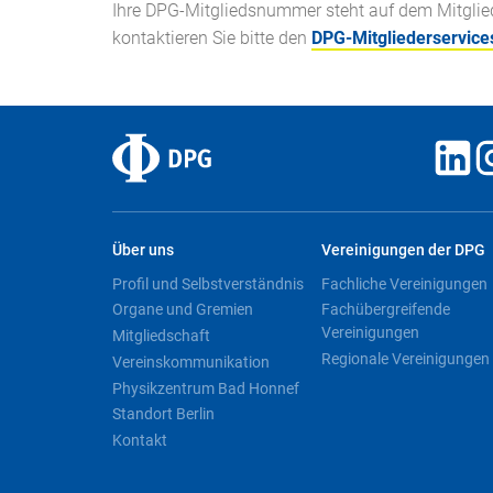
Ihre DPG-Mitgliedsnummer steht auf dem Mitglieds
kontaktieren Sie bitte den
DPG-Mitgliederservice
Über uns
Vereinigungen der DPG
Profil und Selbstverständnis
Fachliche Vereinigungen
Organe und Gremien
Fachübergreifende
Vereinigungen
Mitgliedschaft
Regionale Vereinigungen
Vereinskommunikation
Physikzentrum Bad Honnef
Standort Berlin
Kontakt