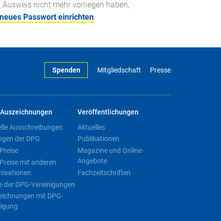
n Ausweis nicht mehr vorliegen haben,
 neues Passwort einrichten
.
Spenden
Mitgliedschaft
Presse
Auszeichnungen
Veröffentlichungen
elle Ausschreibungen
Aktuelles
ngen der DPG
Publikationen
Preise
Magazine und Online-
Angebote
Preise mit anderen
nisationen
Fachzeitschriften
e der DPG-Vereinigungen
eichnungen mit DPG-
ligung