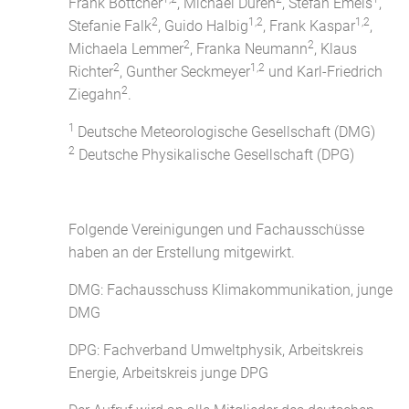
Frank Böttcher
, Michael Düren
, Stefan Emeis
,
2
1,2
1,2
Stefanie Falk
, Guido Halbig
, Frank Kaspar
,
2
2
Michaela Lemmer
, Franka Neumann
, Klaus
2
1,2
Richter
, Gunther Seckmeyer
und Karl-Friedrich
2
Ziegahn
.
1
Deutsche Meteorologische Gesellschaft (DMG)
2
Deutsche Physikalische Gesellschaft (DPG)
Folgende Vereinigungen und Fachausschüsse
haben an der Erstellung mitgewirkt.
DMG: Fachausschuss Klimakommunikation, junge
DMG
DPG: Fachverband Umweltphysik, Arbeitskreis
Energie,
Arbeitskreis junge DPG