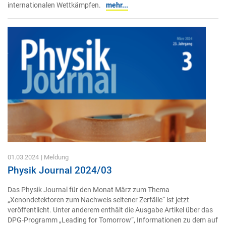
internationalen Wettkämpfen.
mehr...
01.03.2024
| Meldung
Physik Journal 2024/03
Das Physik Journal für den Monat März zum Thema
„Xenondetektoren zum Nachweis seltener Zerfälle“ ist jetzt
veröffentlicht. Unter anderem enthält die Ausgabe Artikel über das
DPG-Programm „Leading for Tomorrow“, Informationen zu dem auf