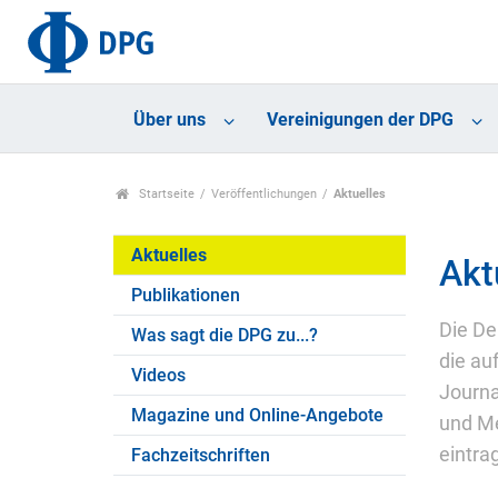
Über uns
Vereinigungen der DPG
Startseite
Veröffentlichungen
Aktuelles
Aktuelles
Akt
Publikationen
Die De
Was sagt die DPG zu...?
die au
Videos
Journa
Magazine und Online-Angebote
und Me
eintra
Fachzeitschriften