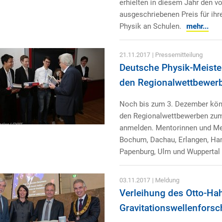
erhielten in diesem Jahr den v
ausgeschriebenen Preis für ihr
Physik an Schulen.
mehr...
21.11.2017
| Pressemitteilung
Deutsche Physik-Meist
den Regionalwettbewerb
Noch bis zum 3. Dezember kön
den Regionalwettbewerben zum
anmelden. Mentorinnen und Men
Bochum, Dachau, Erlangen, Hamb
Papenburg, Ulm und Wuppertal h
03.11.2017
| Meldung
Verleihung des Otto-Ha
Gravitationswellenfors