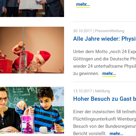
mehr...
30.10.2017
| Pressemitteilung
Alle Jahre wieder: Phys
Unter dem Motto „noch 24 Expe
Göttingen und die Deutsche Ph
wieder 24 unterhaltsame Physi
zu gewinnen.
mehr...
13.10.2017
| Meldung
Hoher Besuch zu Gast be
Einer der inzwischen 58 teilne
Flüchtlingsunterkunft Wienburg
Besuch von der Bundesregierung
Bericht vorstellt.
mehr...