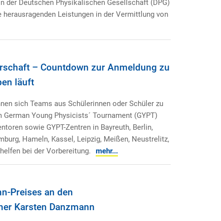
on der Deutschen Physikalischen Gesellschaft (DPG)
e herausragenden Leistungen in der Vermittlung von
erschaft – Countdown zur Anmeldung zu
en läuft
nen sich Teams aus Schülerinnen oder Schüler zu
 German Young Physicists´ Tournament (GYPT)
toren sowie GYPT-Zentren in Bayreuth, Berlin,
urg, Hameln, Kassel, Leipzig, Meißen, Neustrelitz,
elfen bei der Vorbereitung.
mehr...
hn-Preises an den
cher Karsten Danzmann