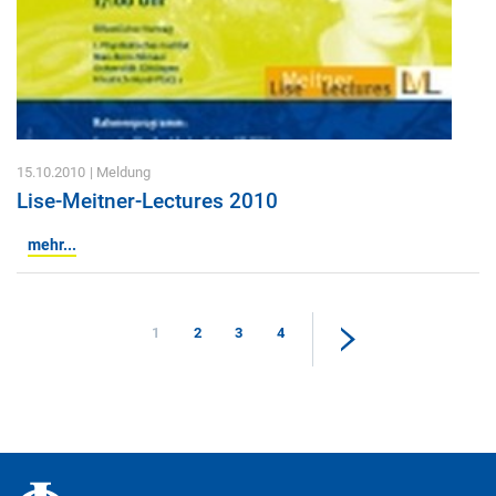
15.10.2010
| Meldung
Lise-Meitner-Lectures 2010
mehr...
1
2
3
4