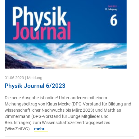
01.06.2023
| Meldung
Physik Journal 6/2023
Die neue Ausgabe ist online! Unter anderem mit einem
Meinungsbeitrag von Klaus Mecke (DPG-Vorstand für Bildung und
wissenschaftlicher Nachwuchs bis März 2023) und Matthias
Zimmermann (DPG-Vorstand für Junge Mitglieder und
Berufsfragen) zum Wissenschaftszeitvertragsgesetzes
(WissZeitVG).
mehr...