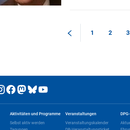
1
2
3
Aktivitäten und Programme
Veranstaltungen
DPG-
Selbst aktiv werden
Veranstaltungskalender
Aktu
Tagungen
DB-Veranstaltungsticket
Ehru