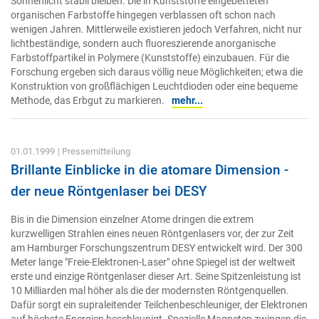
Sonnenlicht stabil bleiben. Die in Kunststoffe eingebetteten
organischen Farbstoffe hingegen verblassen oft schon nach
wenigen Jahren. Mittlerweile existieren jedoch Verfahren, nicht nur
lichtbeständige, sondern auch fluoreszierende anorganische
Farbstoffpartikel in Polymere (Kunststoffe) einzubauen. Für die
Forschung ergeben sich daraus völlig neue Möglichkeiten; etwa die
Konstruktion von großflächigen Leuchtdioden oder eine bequeme
Methode, das Erbgut zu markieren.
mehr...
01.01.1999
| Pressemitteilung
Brillante Einblicke in die atomare Dimension -
der neue Röntgenlaser bei DESY
Bis in die Dimension einzelner Atome dringen die extrem
kurzwelligen Strahlen eines neuen Röntgenlasers vor, der zur Zeit
am Hamburger Forschungszentrum DESY entwickelt wird. Der 300
Meter lange "Freie-Elektronen-Laser" ohne Spiegel ist der weltweit
erste und einzige Röntgenlaser dieser Art. Seine Spitzenleistung ist
10 Milliarden mal höher als die der modernsten Röntgenquellen.
Dafür sorgt ein supraleitender Teilchenbeschleuniger, der Elektronen