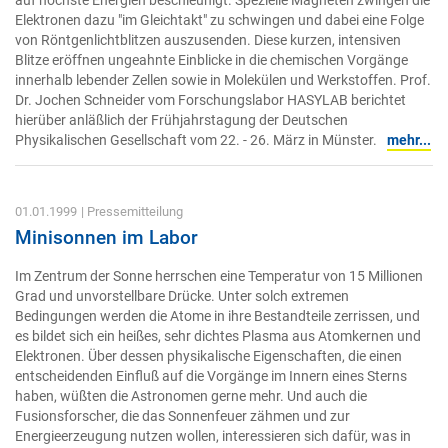
auf höchste Energien beschleunigt. Spezielle Magneten zwingen die
Elektronen dazu "im Gleichtakt" zu schwingen und dabei eine Folge
von Röntgenlichtblitzen auszusenden. Diese kurzen, intensiven
Blitze eröffnen ungeahnte Einblicke in die chemischen Vorgänge
innerhalb lebender Zellen sowie in Molekülen und Werkstoffen. Prof.
Dr. Jochen Schneider vom Forschungslabor HASYLAB berichtet
hierüber anläßlich der Frühjahrstagung der Deutschen
Physikalischen Gesellschaft vom 22. - 26. März in Münster.
mehr...
01.01.1999
| Pressemitteilung
Minisonnen im Labor
Im Zentrum der Sonne herrschen eine Temperatur von 15 Millionen
Grad und unvorstellbare Drücke. Unter solch extremen
Bedingungen werden die Atome in ihre Bestandteile zerrissen, und
es bildet sich ein heißes, sehr dichtes Plasma aus Atomkernen und
Elektronen. Über dessen physikalische Eigenschaften, die einen
entscheidenden Einfluß auf die Vorgänge im Innern eines Sterns
haben, wüßten die Astronomen gerne mehr. Und auch die
Fusionsforscher, die das Sonnenfeuer zähmen und zur
Energieerzeugung nutzen wollen, interessieren sich dafür, was in