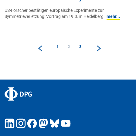
US-Forscher bestätigen europäische Experimente zur
Symmetrieverletzung: Vortrag am 19.3. in Heidelberg
mehr...
1
2
3