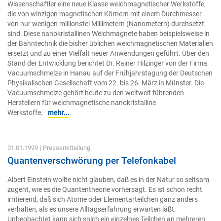
Wissenschaftler eine neue Klasse weichmagnetischer Werkstoffe,
die von winzigen magnetischen Körnern mit einem Durchmesser
von nur wenigen millionstel Millimetern (Nanometern) durchsetzt
sind. Diese nanokristallinen Weichmagnete haben beispielsweise in
der Bahntechnik die bisher üblichen weichmagnetischen Materialien
ersetzt und zu einer Vielfalt neuer Anwendungen geführt. Über den
Stand der Entwicklung berichtet Dr. Rainer Hilzinger von der Firma
Vacuumschmelze in Hanau auf der Frühjahrstagung der Deutschen
Physikalischen Gesellschaft vom 22. bis 26. März in Münster. Die
Vacuumschmelze gehört heute zu den weltweit führenden
Herstellern für weichmagnetische nanokristalline
Werkstoffe.
mehr...
01.01.1999
| Pressemitteilung
Quantenverschwörung per Telefonkabel
Albert Einstein wollte nicht glauben, daß es in der Natur so seltsam
zugeht, wie es die Quantentheorie vorhersagt. Es ist schon recht
irritierend, daß sich Atome oder Elementarteilchen ganz anders
verhalten, als es unsere Alltagserfahrung erwarten läßt:
Unbeobachtet kann sich solch ein einzelnes Teilchen an mehreren