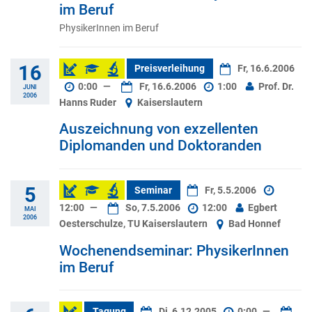
im Beruf
PhysikerInnen im Beruf
16
Preisverleihung
Fr, 16.6.2006
0:00
—
Fr, 16.6.2006
1:00
Prof. Dr.
JUNI
2006
Hanns Ruder
Kaiserslautern
Auszeichnung von exzellenten
Diplomanden und Doktoranden
5
Seminar
Fr, 5.5.2006
12:00
—
So, 7.5.2006
12:00
Egbert
MAI
2006
Oesterschulze, TU Kaiserslautern
Bad Honnef
Wochenendseminar: PhysikerInnen
im Beruf
Tagung
Di, 6.12.2005
0:00
—