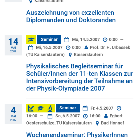
Kaiserslautern
Auszeichnung von exzellenten
Diplomanden und Doktoranden
14
Seminar
Mo, 14.5.2007
0:00
—
Mi, 16.5.2007
0:00
Prof. Dr. H. Urbassek
MAI
2007
(TU Kaiserslautern)
Kaiserslautern
Physikalisches Begleitseminar für
Schüler/Innen der 11-ten Klassen zur
Intensivorbereitung der Teilnahme an
der Physik-Olympiade 2007
4
Seminar
Fr, 4.5.2007
16:00
—
So, 6.5.2007
16:00
Egbert
MAI
2007
Oesterschulze, TU Kaiserslautern
Bad Honnef
Wochenendseminar: PhysikerInnen