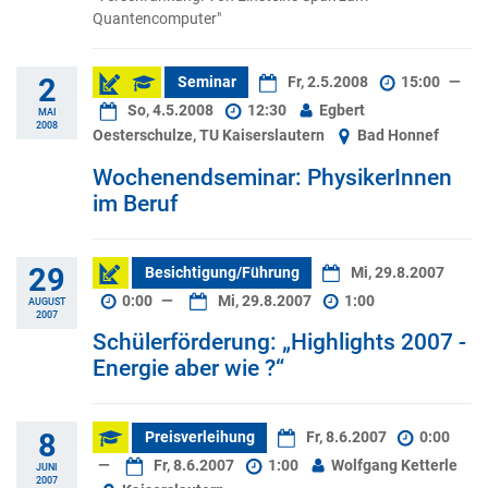
Quantencomputer"
2
Seminar
Fr, 2.5.2008
15:00
—
So, 4.5.2008
12:30
Egbert
MAI
2008
Oesterschulze, TU Kaiserslautern
Bad Honnef
Wochenendseminar: PhysikerInnen
im Beruf
29
Besichtigung/Führung
Mi, 29.8.2007
0:00
—
Mi, 29.8.2007
1:00
AUGUST
2007
Schülerförderung: „Highlights 2007 -
Energie aber wie ?“
8
Preisverleihung
Fr, 8.6.2007
0:00
—
Fr, 8.6.2007
1:00
Wolfgang Ketterle
JUNI
2007