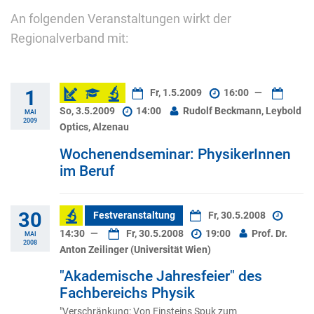
An folgenden Veranstaltungen wirkt der
Regionalverband mit:
1
Fr, 1.5.2009
16:00
—
So, 3.5.2009
14:00
Rudolf Beckmann, Leybold
MAI
2009
Optics, Alzenau
Wochenendseminar: PhysikerInnen
im Beruf
30
Festveranstaltung
Fr, 30.5.2008
14:30
—
Fr, 30.5.2008
19:00
Prof. Dr.
MAI
2008
Anton Zeilinger (Universität Wien)
"Akademische Jahresfeier" des
Fachbereichs Physik
"Verschränkung: Von Einsteins Spuk zum