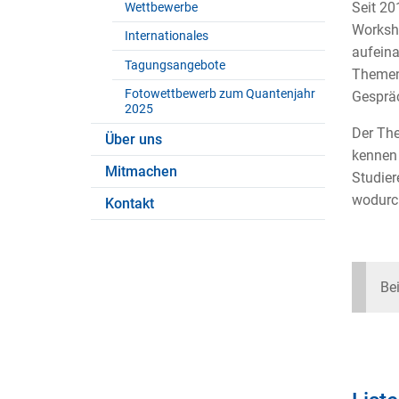
Seit 20
Wettbewerbe
Worksho
Internationales
aufeina
Tagungsangebote
Themeng
Fotowettbewerb zum Quantenjahr
Gespräc
2025
Der The
Über uns
kennen 
Mitmachen
Studier
wodurch
Kontakt
Be