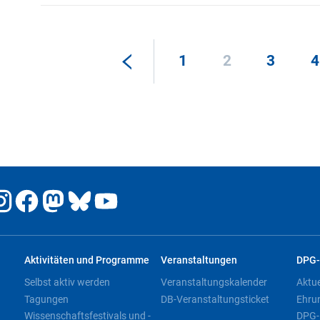
1
2
3
4
Aktivitäten und Programme
Veranstaltungen
DPG-
Selbst aktiv werden
Veranstaltungskalender
Aktu
Tagungen
DB-Veranstaltungsticket
Ehru
Wissenschaftsfestivals und -
DPG-