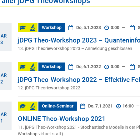
e aller jDPG Theoworkshops
Workshop
Do, 5.1.2023
0:00
—
S
UAR
jDPG Theo-Workshop 2023 – Quanteninform
23
13. jDPG Theorieworkshop 2023 – Anmeldung geschlossen
Workshop
Do, 6.1.2022
0:00
—
S
UAR
jDPG Theo-Workshop 2022 – Effektive Feld
22
12. jDPG Theorieworkshop 2022
Online-Seminar
Do, 7.1.2021
16:00
—
UAR
ONLINE Theo-Workshop 2021
21
11. jDPG Theo-Workshop 2021 - Stochastische Modelle in der Phy
Workshop virtuell statt)