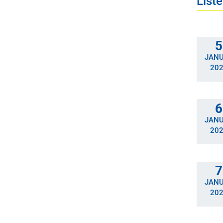
List
5
JAN
20
6
JAN
20
7
JAN
20