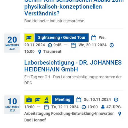
physikalisch-konzeptionellen
Verständnis?
Bad Honnefer Industriegespräche
20
Sightseeing / Guided Tour
We,
20.11.2024
9:45
—
We, 20.11.2024
NOVEMBER
2024
16:00
Traunreut
Laborbesichtigung - DR. JOHANNES
HEIDENHAIN GmbH
Ein Tag vor Ort - Das Laborbesichtigungsprogramm der
DPG
10
Meeting
Su, 10.11.2024
13:00
—
Tu, 12.11.2024
13:00
47. DPG-
NOVEMBER
2024
Arbeitstagung Forschung-Entwicklung-Innovation
Bad Honnef