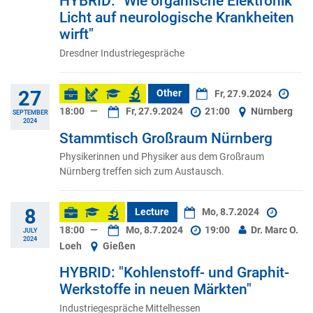
HYBRID: "Wie organische Elektronik
Licht auf neurologische Krankheiten
wirft"
Dresdner Industriegespräche
27
Other
Fr, 27.9.2024
18:00
—
Fr, 27.9.2024
21:00
Nürnberg
SEPTEMBER
2024
Stammtisch Großraum Nürnberg
Physikerinnen und Physiker aus dem Großraum
Nürnberg treffen sich zum Austausch.
8
Lecture
Mo, 8.7.2024
18:00
—
Mo, 8.7.2024
19:00
Dr. Marc O.
JULY
2024
Loeh
Gießen
HYBRID: "Kohlenstoff- und Graphit-
Werkstoffe in neuen Märkten"
Industriegespräche Mittelhessen