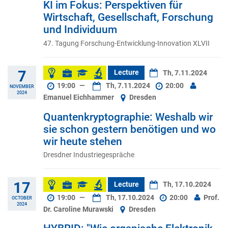
KI im Fokus: Perspektiven für
Wirtschaft, Gesellschaft, Forschung
und Individuum
47. Tagung Forschung-Entwicklung-Innovation XLVII
7
Lecture
Th, 7.11.2024
19:00
—
Th, 7.11.2024
20:00
NOVEMBER
2024
Emanuel Eichhammer
Dresden
Quantenkryptographie: Weshalb wir
sie schon gestern benötigen und wo
wir heute stehen
Dresdner Industriegespräche
17
Lecture
Th, 17.10.2024
19:00
—
Th, 17.10.2024
20:00
Prof.
OCTOBER
2024
Dr. Caroline Murawski
Dresden