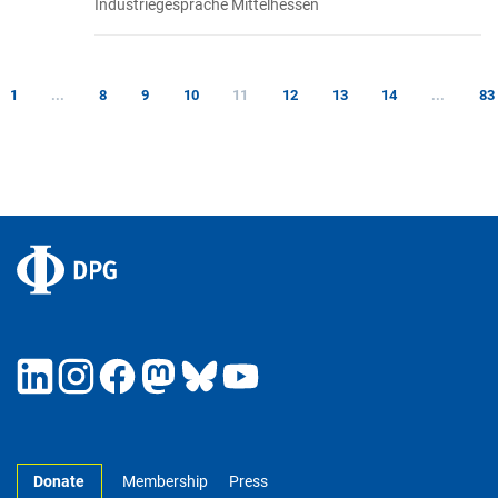
Industriegespräche Mittelhessen
1
...
8
9
10
11
12
13
14
...
83
Donate
Membership
Press