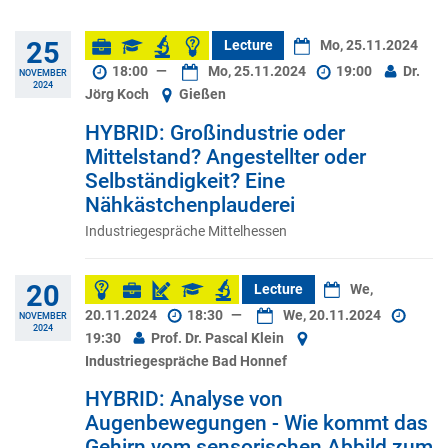
25
Lecture
Mo, 25.11.2024
18:00
—
Mo, 25.11.2024
19:00
Dr.
NOVEMBER
2024
Jörg Koch
Gießen
HYBRID: Großindustrie oder
Mittelstand? Angestellter oder
Selbständigkeit? Eine
Nähkästchenplauderei
Industriegespräche Mittelhessen
20
Lecture
We,
20.11.2024
18:30
—
We, 20.11.2024
NOVEMBER
2024
19:30
Prof. Dr. Pascal Klein
Industriegespräche Bad Honnef
HYBRID: Analyse von
Augenbewegungen - Wie kommt das
Gehirn vom sensorischen Abbild zum