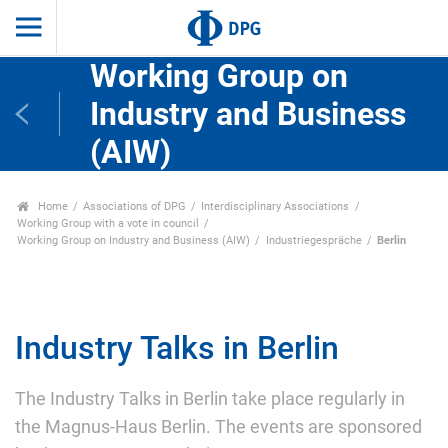
Working Group on
Industry and Business
(AIW)
Home
Associations of DPG
Interdisciplinary Associations
Working Group with a vote in council
Working Group on Industry and Business (AIW)
Industriegespräche
Berlin
Industry Talks in Berlin
The Industry Talks in Berlin take place regularly in
the Magnus-Haus Berlin. The events are sponsored