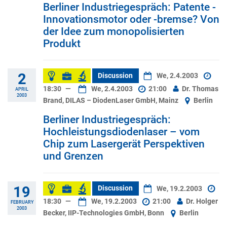
Berliner Industriegespräch: Patente -
Innovationsmotor oder -bremse? Von
der Idee zum monopolisierten
Produkt
2
Discussion
We, 2.4.2003
18:30
—
We, 2.4.2003
21:00
Dr. Thomas
APRIL
2003
Brand, DILAS – DiodenLaser GmbH, Mainz
Berlin
Berliner Industriegespräch:
Hochleistungsdiodenlaser – vom
Chip zum Lasergerät Perspektiven
und Grenzen
19
Discussion
We, 19.2.2003
18:30
—
We, 19.2.2003
21:00
Dr. Holger
FEBRUARY
2003
Becker, IIP-Technologies GmbH, Bonn
Berlin