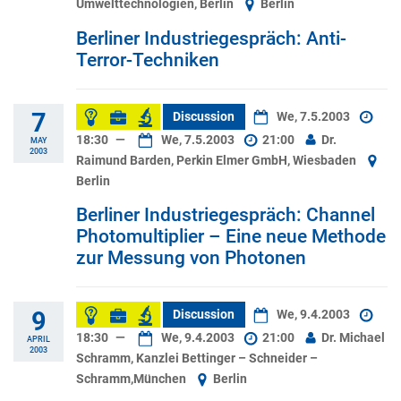
Umwelttechnologien, Berlin
Berlin
Berliner Industriegespräch: Anti-
Terror-Techniken
7
Discussion
We, 7.5.2003
18:30
—
We, 7.5.2003
21:00
Dr.
MAY
2003
Raimund Barden, Perkin Elmer GmbH, Wiesbaden
Berlin
Berliner Industriegespräch: Channel
Photomultiplier – Eine neue Methode
zur Messung von Photonen
9
Discussion
We, 9.4.2003
18:30
—
We, 9.4.2003
21:00
Dr. Michael
APRIL
2003
Schramm, Kanzlei Bettinger – Schneider –
Schramm,München
Berlin