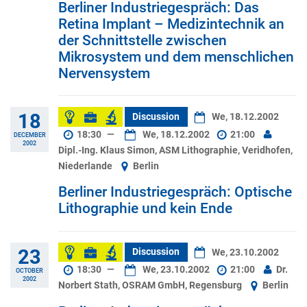
Berliner Industriegespräch: Das
Retina Implant – Medizintechnik an
der Schnittstelle zwischen
Mikrosystem und dem menschlichen
Nervensystem
18
Discussion
We, 18.12.2002
18:30
—
We, 18.12.2002
21:00
DECEMBER
2002
Dipl.-Ing. Klaus Simon, ASM Lithographie, Veridhofen,
Niederlande
Berlin
Berliner Industriegespräch: Optische
Lithographie und kein Ende
23
Discussion
We, 23.10.2002
18:30
—
We, 23.10.2002
21:00
Dr.
OCTOBER
2002
Norbert Stath, OSRAM GmbH, Regensburg
Berlin