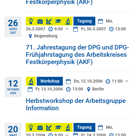
Festkörperphysik (AKF)
26
Tagung
Mo,
26.3.2007
9:00
—
Fr, 30.3.2007
13:00
MÄRZ
2007
Regensburg
71. Jahrestagung der DPG und DPG-
Frühjahrstagung des Arbeitskreises
Festkörperphysik (AKF)
12
Workshop
Do, 12.10.2006
11:00
—
Fr, 13.10.2006
13:00
Berlin
OKTOBER
2006
Herbstworkshop der Arbeitsgruppe
Information
20
Tagung
Mo,
20.3.2006
9:00
—
Fr, 24.3.2006
13:00
MÄRZ