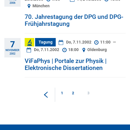
2006
München
70. Jahrestagung der DPG und DPG-
Frühjahrstagung
7
Tagung
Do, 7.11.2002
11:00
—
Do, 7.11.2002
18:00
Oldenburg
NOVEMBER
2002
ViFaPhys | Portale zur Physik |
Elektronische Dissertationen
1
2
3