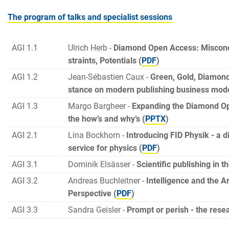
The program of talks and specialist sessions
AGI 1.1
Ulrich Herb -
Diamond Open Access: Misconc
straints, Potentials (
PDF
)
AGI 1.2
Jean-Sébastien Caux -
Green, Gold, Diamond
stance on modern publishing business mode
AGI 1.3
Margo Bargheer -
Expanding the Diamond Op
the how’s and why’s (
PPTX
)
AGI 2.1
Lina Bockhorn -
Introducing FID Physik - a d
service for physics (
PDF
)
AGI 3.1
Dominik Elsässer -
Scientific publishing in th
AGI 3.2
Andreas Buchleitner -
Intelligence and the Art
Perspective (
PDF
)
AGI 3.3
Sandra Geisler -
Prompt or perish - the resea