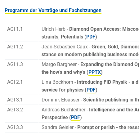
Programm der Vorträge und Fachsitzungen
AGI 1.1
Ulrich Herb -
Diamond Open Access: Misconc
straints, Potentials (
PDF
)
AGI 1.2
Jean-Sébastien Caux -
Green, Gold, Diamond
stance on modern publishing business mode
AGI 1.3
Margo Bargheer -
Expanding the Diamond Op
the how’s and why’s (
PPTX
)
AGI 2.1
Lina Bockhorn -
Introducing FID Physik - a d
service for physics (
PDF
)
AGI 3.1
Dominik Elsässer -
Scientific publishing in th
AGI 3.2
Andreas Buchleitner -
Intelligence and the Ar
Perspective (
PDF
)
AGI 3.3
Sandra Geisler -
Prompt or perish - the resea