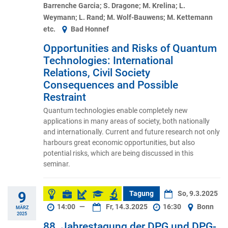
Barrenche Garcia; S. Dragone; M. Krelina; L.
Weymann; L. Rand; M. Wolf-Bauwens; M. Kettemann
etc.
Bad Honnef
Opportunities and Risks of Quantum
Technologies: International
Relations, Civil Society
Consequences and Possible
Restraint
Quantum technologies enable completely new
applications in many areas of society, both nationally
and internationally. Current and future research not only
harbours great economic opportunities, but also
potential risks, which are being discussed in this
seminar.
9
Tagung
So, 9.3.2025
14:00
—
Fr, 14.3.2025
16:30
Bonn
MÄRZ
2025
88. Jahrestagung der DPG und DPG-