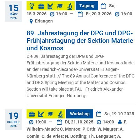
15
Tagung
So,
15.3.2026
16:00
—
Fr, 20.3.2026
16:00
MÄRZ
2026
Erlangen
89. Jahrestagung der DPG und DPG-
Frühjahrstagung der Sektion Materie
und Kosmos
Die 89. Jahrestagung der DPG und DPG-
Frühjahrstagung der Sektion Materie und Kosmos findet
an der Friedrich-Alexander-Universität Erlangen-
Nürnberg statt. // The 89 Annual Conference of the DPG
and DPG Spring Meeting of the Matter and Cosmos
Section will take place at FAU | Friedrich-Alexander-
Universität Erlangen-Nürnberg.
19
Workshop
So, 19.10.2025
19:00
—
Di, 21.10.2025
14:00
F.
OKTOBER
2025
Wilhelm-Mauch; C. Monroe; P. Orth; W. Maurer; A.
Comin; O. de Vries; N. Döttling; Th. Lengauer; A.