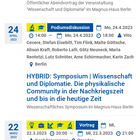
Öffentlicher Abendvortrag der Veranstaltung
"Wissenschaft und Diplomatie" im Magnus-Haus Berlin
24
Podiumsdiskussion
Mo, 24.4.2023
14:00
—
Mo, 24.4.2023
18:00
Vito
APRIL
2023
Cecere, Stefan Eisebitt, Tim Flink, Malte Göttsche,
Alison Kraft, Roberto Lalli, Götz Neuneck, Maria
Rentetzi, Lutz Schröter, Arne Schirrmacher, Karin Zach
Berlin
HYBRID: Symposium | Wissenschaft
und Diplomatie. Die physikalische
Community in der Nachkriegszeit
und bis in die heutige Zeit
Wissenschaftliches Symposium im Magnus-Haus Berlin
22
Vortrag
Mi,
22.3.2023
20:00
—
Mi, 22.3.2023
21:00
MÄRZ
2023