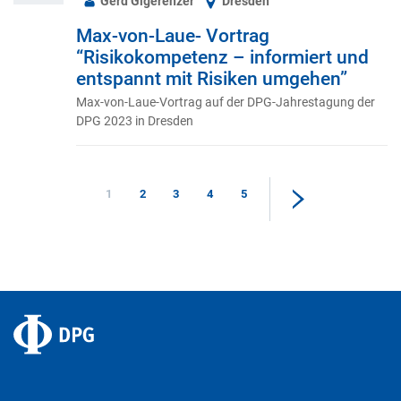
Gerd Gigerenzer
Dresden
Max-von-Laue- Vortrag
“Risikokompetenz – informiert und
entspannt mit Risiken umgehen”
Max-von-Laue-Vortrag auf der DPG-Jahrestagung der
DPG 2023 in Dresden
1
2
3
4
5