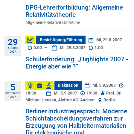
DPG-Lehrerfortbildung: Allgemeine
Relativitätstheorie
Allgemeine Relativitätstheorie
29
Besichtigung/Führung
Mi, 29.8.2007
0:00
—
Mi, 29.8.2007
1:00
AUGUST
2007
Schülerförderung: „Highlights 2007 -
Energie aber wie ?“
5
Diskussion
Mi, 5.9.2007
18:30
—
Mi, 5.9.2007
19:30
Prof. Dr.
SEPTEMBER
2007
Michael Heuken, Aixtron AG, Aachen
Berlin
Berliner Industriegespräch: Moderne
Schichtabscheidungsverfahren zur
Erzeugung von Halbleitermaterialien
für elektronische und