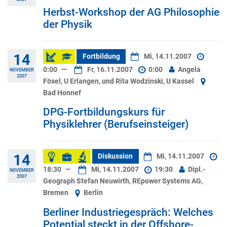
Herbst-Workshop der AG Philosophie
der Physik
14
Fortbildung
Mi, 14.11.2007
0:00
—
Fr, 16.11.2007
0:00
Angela
NOVEMBER
2007
Fösel, U Erlangen, und Rita Wodzinski, U Kassel
Bad Honnef
DPG-Fortbildungskurs für
Physiklehrer (Berufseinsteiger)
14
Diskussion
Mi, 14.11.2007
18:30
—
Mi, 14.11.2007
19:30
Dipl.-
NOVEMBER
2007
Geograph Stefan Neuwirth, REpower Systems AG,
Bremen
Berlin
Berliner Industriegespräch: Welches
Potential steckt in der Offshore-