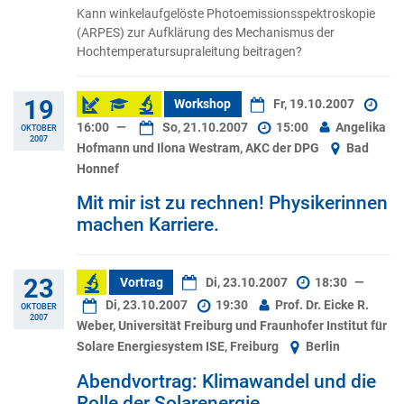
Kann winkelaufgelöste Photoemissionsspektroskopie
(ARPES) zur Aufklärung des Mechanismus der
Hochtemperatursupraleitung beitragen?
19
Workshop
Fr, 19.10.2007
16:00
—
So, 21.10.2007
15:00
Angelika
OKTOBER
2007
Hofmann und Ilona Westram, AKC der DPG
Bad
Honnef
Mit mir ist zu rechnen! Physikerinnen
machen Karriere.
23
Vortrag
Di, 23.10.2007
18:30
—
Di, 23.10.2007
19:30
Prof. Dr. Eicke R.
OKTOBER
2007
Weber, Universität Freiburg und Fraunhofer Institut für
Solare Energiesystem ISE, Freiburg
Berlin
Abendvortrag: Klimawandel und die
Rolle der Solarenergie