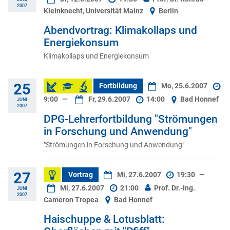
2007
Kleinknecht, Universität Mainz
Berlin
Abendvortrag: Klimakollaps und
Energiekonsum
Klimakollaps und Energiekonsum
25
Fortbildung
Mo, 25.6.2007
9:00
—
Fr, 29.6.2007
14:00
Bad Honnef
JUNI
2007
DPG-Lehrerfortbildung "Strömungen
in Forschung und Anwendung"
"Strömungen in Forschung und Anwendung"
27
Vortrag
Mi, 27.6.2007
19:30
—
Mi, 27.6.2007
21:00
Prof. Dr.-Ing.
JUNI
2007
Cameron Tropea
Bad Honnef
Haischuppe & Lotusblatt: