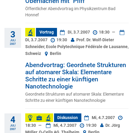
Oberflächen mit "Pfiff"
Öffentlicher Abendvortrag im Physikzentrum Bad
Honnef
3
Vortrag
Di, 3.7.2007
18:30
—
Di, 3.7.2007
19:30
Prof. Dr. Wolf-Dieter
JULI
2007
Schneider, Ecole Polytechnique Fédérale de Lausanne,
Schweiz
Berlin
Abendvortrag: Geordnete Strukturen
auf atomarer Skala: Elementare
Schritte zu einer künftigen
Nanotechnologie
Geordnete Strukturen auf atomarer Skala: Elementare
Schritte zu einer künftigen Nanotechnologie
4
Diskussion
Mi, 4.7.2007
18:30
—
Mi, 4.7.2007
19:30
Dr. Jörg
JULI
2007
Müller, Q-Cells AG, Thalheim
Berlin