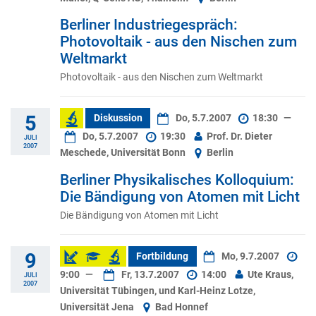
Berliner Industriegespräch:
Photovoltaik - aus den Nischen zum
Weltmarkt
Photovoltaik - aus den Nischen zum Weltmarkt
5
Diskussion
Do, 5.7.2007
18:30
—
Do, 5.7.2007
19:30
Prof. Dr. Dieter
JULI
2007
Meschede, Universität Bonn
Berlin
Berliner Physikalisches Kolloquium:
Die Bändigung von Atomen mit Licht
Die Bändigung von Atomen mit Licht
9
Fortbildung
Mo, 9.7.2007
9:00
—
Fr, 13.7.2007
14:00
Ute Kraus,
JULI
2007
Universität Tübingen, und Karl-Heinz Lotze,
Universität Jena
Bad Honnef