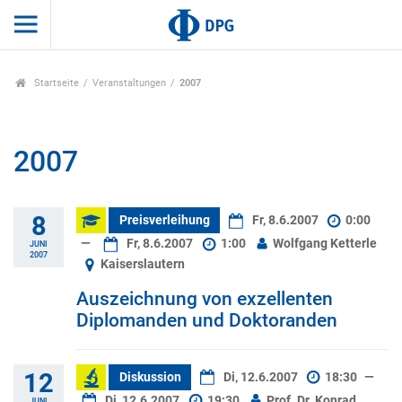
Startseite
Veranstaltungen
2007
2007
8
Preisverleihung
Fr, 8.6.2007
0:00
—
Fr, 8.6.2007
1:00
Wolfgang Ketterle
JUNI
2007
Kaiserslautern
Auszeichnung von exzellenten
Diplomanden und Doktoranden
12
Diskussion
Di, 12.6.2007
18:30
—
Di, 12.6.2007
19:30
Prof. Dr. Konrad
JUNI