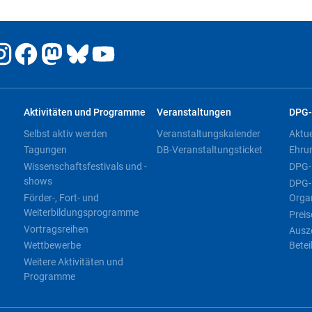
Aktivitäten und Programme
Veranstaltungen
DPG-
Selbst aktiv werden
Veranstaltungskalender
Aktu
Tagungen
DB-Veranstaltungsticket
Ehru
Wissenschaftsfestivals und -
DPG-
shows
DPG-
Förder-, Fort- und
Orga
Weiterbildungsprogramme
Preis
Vortragsreihen
Ausz
Wettbewerbe
Betei
Weitere Aktivitäten und
Programme