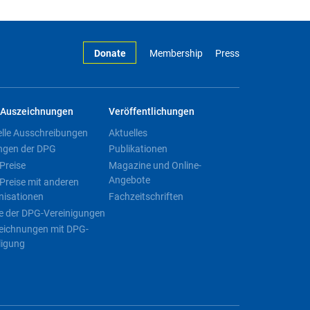
Donate
Membership
Press
Auszeichnungen
Veröffentlichungen
elle Ausschreibungen
Aktuelles
ngen der DPG
Publikationen
Preise
Magazine und Online-
Angebote
Preise mit anderen
nisationen
Fachzeitschriften
e der DPG-Vereinigungen
eichnungen mit DPG-
ligung