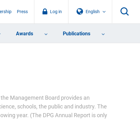
rship
Press
Log in
English
Awards
Publications
nd the Management Board provides an
cience, schools, the public and industry. The
llowing year. (The DPG Annual Report is only