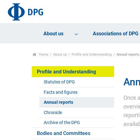
About us
Associations of DPG
Home
About us
Profile and Understanding
Annual reports
Profile and Understanding
Ann
Statutes of DPG
Facts and figures
Once a
Annual reports
overvi
Chronicle
report
Archive of the DPG
availa
Bodies and Committees