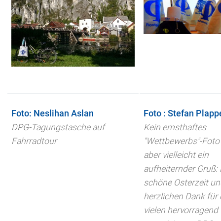
Foto: Neslihan Aslan
Foto : Stefan Plapp
DPG-Tagungstasche auf
Kein ernsthaftes
Fahrradtour
"Wettbewerbs"-Foto
aber vielleicht ein
aufheiternder Gruß: 
schöne Osterzeit un
herzlichen Dank für 
vielen hervorragend