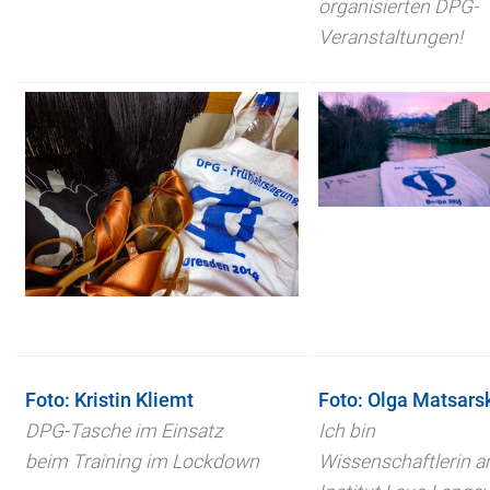
organisierten DPG-
Veranstaltungen!
Foto: Kristin Kliemt
Foto: Olga Matsars
DPG-Tasche im Einsatz
Ich bin
beim Training im Lockdown
Wissenschaftlerin 