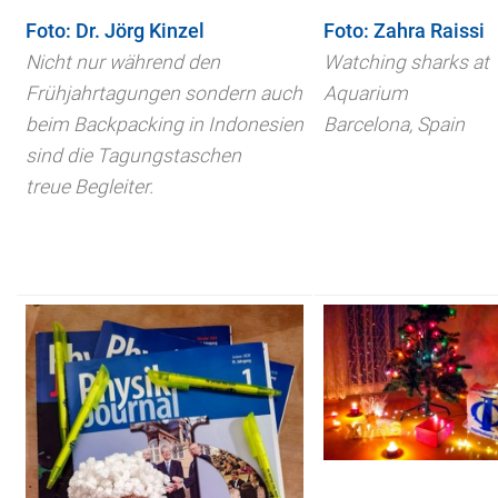
Foto:
Dr. Jörg Kinzel
Foto:
Zahra
Raissi
Nicht nur während den
Watching sharks at
Frühjahrtagungen sondern auch
Aquarium
beim Backpacking in Indonesien
Barcelona, Spain
sind die Tagungstaschen
treue Begleiter.