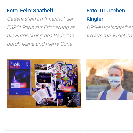
Foto: Felix Spathelf
Foto: Dr. Jochen
Gedenkstein im Innenhof der
Kingler
ESPCI Paris zur Erinnerung an
DPG-Kugelschreiber
die Entdeckung des Radiums
Koversada, Kroatien
durch Marie und Pierre Curie