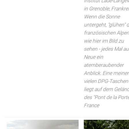
Institut Laue-Langev
in Grenoble, Frankre
Wenn die Sonne
untergeht, "glühen" d
französischen Alpen
wie hier im Bild zu
sehen - jedes Mal au
Neue ein
atemberaubender
Anblick. Eine meiner
vielen DPG-Taschen
liegt auf dem Gelän
des "Pont de la Port
France