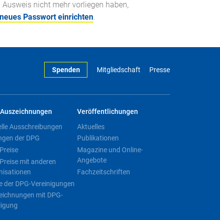
n Ausweis nicht mehr vorliegen haben,
 neues Passwort einrichten
.
Spenden
Mitgliedschaft
Presse
Auszeichnungen
Veröffentlichungen
elle Ausschreibungen
Aktuelles
ngen der DPG
Publikationen
Preise
Magazine und Online-
Angebote
Preise mit anderen
nisationen
Fachzeitschriften
e der DPG-Vereinigungen
eichnungen mit DPG-
ligung