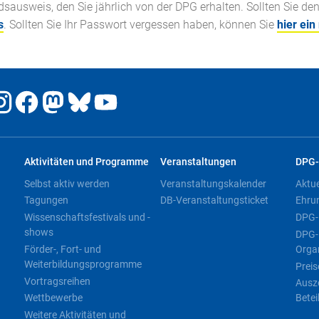
ausweis, den Sie jährlich von der DPG erhalten. Sollten Sie de
s
. Sollten Sie Ihr Passwort vergessen haben, können Sie
hier ein
Aktivitäten und Programme
Veranstaltungen
DPG-
Selbst aktiv werden
Veranstaltungskalender
Aktu
Tagungen
DB-Veranstaltungsticket
Ehru
Wissenschaftsfestivals und -
DPG-
shows
DPG-
Förder-, Fort- und
Orga
Weiterbildungsprogramme
Preis
Vortragsreihen
Ausz
Wettbewerbe
Betei
Weitere Aktivitäten und