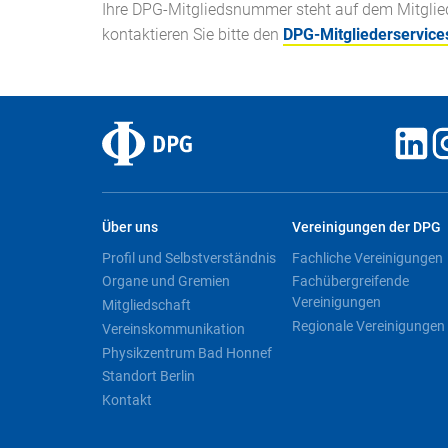
Ihre DPG-Mitgliedsnummer steht auf dem Mitglieds
kontaktieren Sie bitte den
DPG-Mitgliederservice
Über uns
Vereinigungen der DPG
Profil und Selbstverständnis
Fachliche Vereinigungen
Organe und Gremien
Fachübergreifende
Vereinigungen
Mitgliedschaft
Regionale Vereinigungen
Vereinskommunikation
Physikzentrum Bad Honnef
Standort Berlin
Kontakt