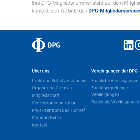
Ihre DPG-Mitgliedsnummer steht auf dem Mitglieds
kontaktieren Sie bitte den
DPG-Mitgliederservice
Über uns
Vereinigungen der DPG
Profil und Selbstverständnis
Fachliche Vereinigungen
Organe und Gremien
Fachübergreifende
Vereinigungen
Mitgliedschaft
Regionale Vereinigungen
Vereinskommunikation
Physikzentrum Bad Honnef
Standort Berlin
Kontakt