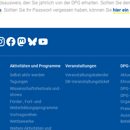
ausweis, den Sie jährlich von der DPG erhalten. Sollten Sie de
s
. Sollten Sie Ihr Passwort vergessen haben, können Sie
hier ein
Aktivitäten und Programme
Veranstaltungen
DPG-
Selbst aktiv werden
Veranstaltungskalender
Aktu
Tagungen
DB-Veranstaltungsticket
Ehru
Wissenschaftsfestivals und -
DPG-
shows
DPG-
Förder-, Fort- und
Orga
Weiterbildungsprogramme
Preis
Vortragsreihen
Ausz
Wettbewerbe
Betei
Weitere Aktivitäten und