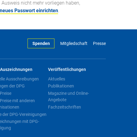
n Ausweis nicht mehr vorliegen haben,
 neues Passwort einrichten
.
Spenden
Mitgliedschaft
Presse
Auszeichnungen
Veröffentlichungen
elle Ausschreibungen
Aktuelles
ngen der DPG
Publikationen
Preise
Magazine und Online-
Angebote
Preise mit anderen
nisationen
Fachzeitschriften
e der DPG-Vereinigungen
eichnungen mit DPG-
ligung