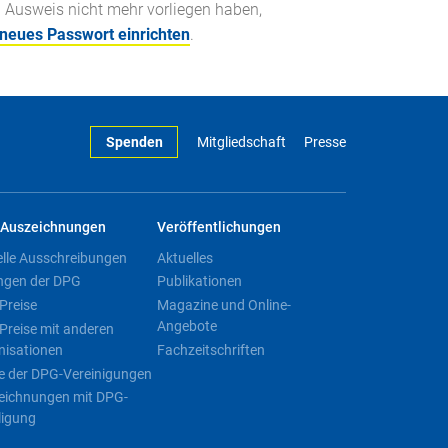
n Ausweis nicht mehr vorliegen haben,
 neues Passwort einrichten
.
Spenden
Mitgliedschaft
Presse
Auszeichnungen
Veröffentlichungen
elle Ausschreibungen
Aktuelles
ngen der DPG
Publikationen
Preise
Magazine und Online-
Angebote
Preise mit anderen
nisationen
Fachzeitschriften
e der DPG-Vereinigungen
eichnungen mit DPG-
ligung