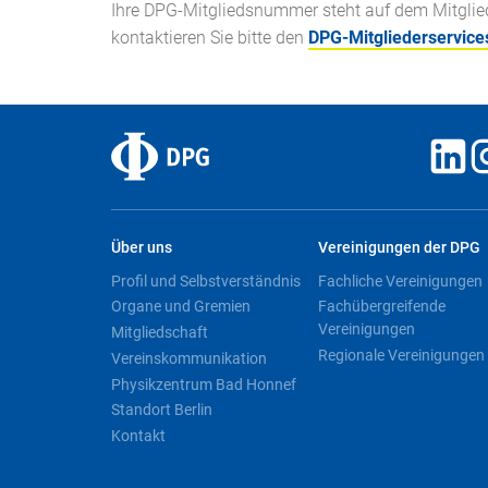
Ihre DPG-Mitgliedsnummer steht auf dem Mitglieds
kontaktieren Sie bitte den
DPG-Mitgliederservice
Über uns
Vereinigungen der DPG
Profil und Selbstverständnis
Fachliche Vereinigungen
Organe und Gremien
Fachübergreifende
Vereinigungen
Mitgliedschaft
Regionale Vereinigungen
Vereinskommunikation
Physikzentrum Bad Honnef
Standort Berlin
Kontakt