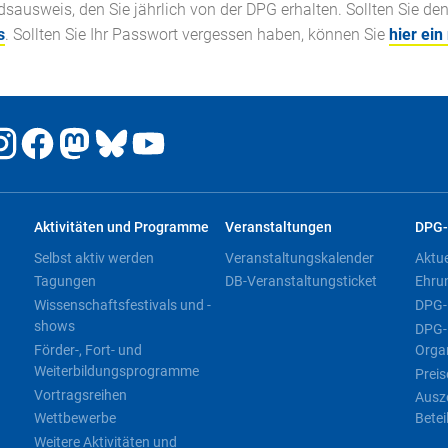
ausweis, den Sie jährlich von der DPG erhalten. Sollten Sie de
s
. Sollten Sie Ihr Passwort vergessen haben, können Sie
hier ein
Aktivitäten und Programme
Veranstaltungen
DPG-
Selbst aktiv werden
Veranstaltungskalender
Aktu
Tagungen
DB-Veranstaltungsticket
Ehru
Wissenschaftsfestivals und -
DPG-
shows
DPG-
Förder-, Fort- und
Orga
Weiterbildungsprogramme
Preis
Vortragsreihen
Ausz
Wettbewerbe
Betei
Weitere Aktivitäten und