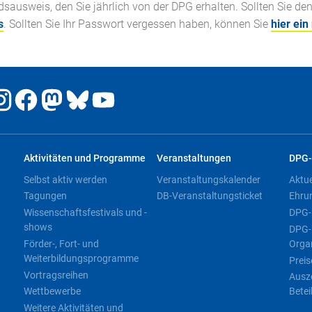
ausweis, den Sie jährlich von der DPG erhalten. Sollten Sie de
s
. Sollten Sie Ihr Passwort vergessen haben, können Sie
hier ein
Aktivitäten und Programme
Veranstaltungen
DPG-
Selbst aktiv werden
Veranstaltungskalender
Aktu
Tagungen
DB-Veranstaltungsticket
Ehru
Wissenschaftsfestivals und -
DPG-
shows
DPG-
Förder-, Fort- und
Orga
Weiterbildungsprogramme
Preis
Vortragsreihen
Ausz
Wettbewerbe
Betei
Weitere Aktivitäten und