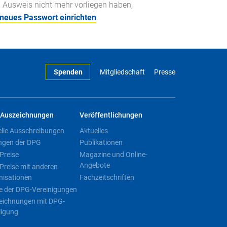
n Ausweis nicht mehr vorliegen haben,
 neues Passwort einrichten
.
Spenden
Mitgliedschaft
Presse
Auszeichnungen
Veröffentlichungen
elle Ausschreibungen
Aktuelles
ngen der DPG
Publikationen
Preise
Magazine und Online-
Angebote
Preise mit anderen
nisationen
Fachzeitschriften
e der DPG-Vereinigungen
eichnungen mit DPG-
ligung