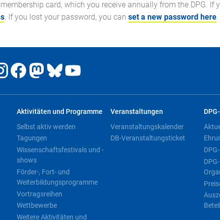
membership card, which you receive annually from the DPG. If 
es
. If you lost your password, you can
set a new password here
.
Aktivitäten und Programme
Veranstaltungen
DPG-
Selbst aktiv werden
Veranstaltungskalender
Aktu
Tagungen
DB-Veranstaltungsticket
Ehru
Wissenschaftsfestivals und -
DPG-
shows
DPG-
Förder-, Fort- und
Orga
Weiterbildungsprogramme
Preis
Vortragsreihen
Ausz
Wettbewerbe
Betei
Weitere Aktivitäten und