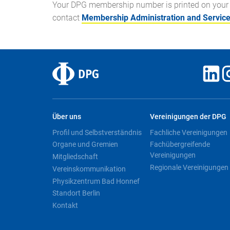
Your DPG membership number is printed on your 
contact
Membership Administration and Servic
Über uns
Vereinigungen der DPG
Profil und Selbstverständnis
Fachliche Vereinigungen
Organe und Gremien
Fachübergreifende
Vereinigungen
Mitgliedschaft
Regionale Vereinigungen
Vereinskommunikation
Physikzentrum Bad Honnef
Standort Berlin
Kontakt