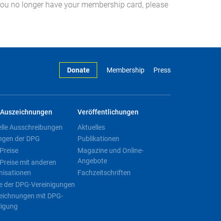
you no longer have your membership card, please
Donate
Membership
Press
Auszeichnungen
Veröffentlichungen
elle Ausschreibungen
Aktuelles
ngen der DPG
Publikationen
Preise
Magazine und Online-
Angebote
Preise mit anderen
nisationen
Fachzeitschriften
e der DPG-Vereinigungen
eichnungen mit DPG-
ligung