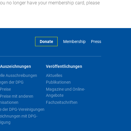
you no longer have your membership card, please
Donate
Membership
Press
Auszeichnungen
Veröffentlichungen
elle Ausschreibungen
Aktuelles
ngen der DPG
Publikationen
Preise
Magazine und Online-
Angebote
Preise mit anderen
nisationen
Fachzeitschriften
e der DPG-Vereinigungen
eichnungen mit DPG-
ligung