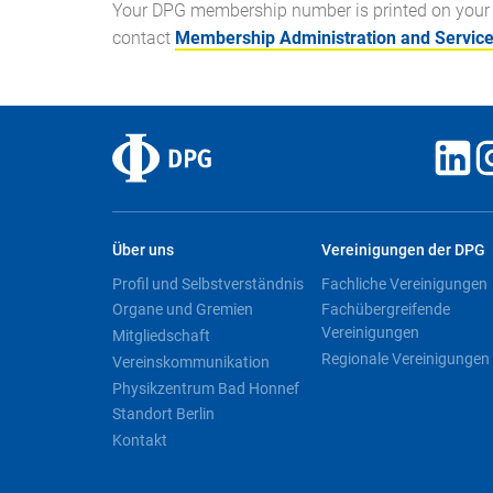
Your DPG membership number is printed on your 
contact
Membership Administration and Servic
Über uns
Vereinigungen der DPG
Profil und Selbstverständnis
Fachliche Vereinigungen
Organe und Gremien
Fachübergreifende
Vereinigungen
Mitgliedschaft
Regionale Vereinigungen
Vereinskommunikation
Physikzentrum Bad Honnef
Standort Berlin
Kontakt