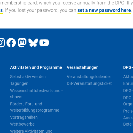
membership card, which you receive annually from the DPG. If 
es
. If you lost your password, you can
set a new password here
.
Aktivitäten und Programme
Veranstaltungen
DPG-
Selbst aktiv werden
Veranstaltungskalender
Aktu
Tagungen
DB-Veranstaltungsticket
Ehru
Wissenschaftsfestivals und -
DPG-
shows
DPG-
Förder-, Fort- und
Orga
Weiterbildungsprogramme
Preis
Vortragsreihen
Ausz
Wettbewerbe
Betei
Weitere Aktivitäten und