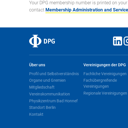
Your DPG membership number is printed on your 
contact
Membership Administration and Servic
Über uns
Vereinigungen der DPG
Profil und Selbstverständnis
Fachliche Vereinigungen
Organe und Gremien
Fachübergreifende
Vereinigungen
Mitgliedschaft
Regionale Vereinigungen
Vereinskommunikation
Physikzentrum Bad Honnef
Standort Berlin
Kontakt