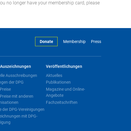
you no longer have your membership card, please
Donate
Membership
Press
Auszeichnungen
Veröffentlichungen
elle Ausschreibungen
Aktuelles
ngen der DPG
Publikationen
Preise
Magazine und Online-
Angebote
Preise mit anderen
nisationen
Fachzeitschriften
e der DPG-Vereinigungen
eichnungen mit DPG-
ligung