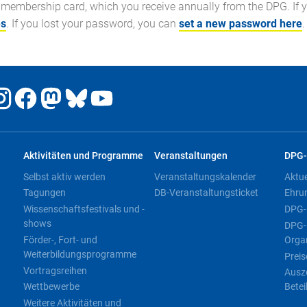
membership card, which you receive annually from the DPG. If 
es
. If you lost your password, you can
set a new password here
.
Aktivitäten und Programme
Veranstaltungen
DPG-
Selbst aktiv werden
Veranstaltungskalender
Aktu
Tagungen
DB-Veranstaltungsticket
Ehru
Wissenschaftsfestivals und -
DPG-
shows
DPG-
Förder-, Fort- und
Orga
Weiterbildungsprogramme
Preis
Vortragsreihen
Ausz
Wettbewerbe
Betei
Weitere Aktivitäten und