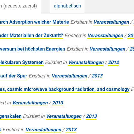
 (neueste zuerst)
alphabetisch
urch Adsorption weicher Materie
Existiert in
Veranstaltungen
/
oder Materialien der Zukunft?
Existiert in
Veranstaltungen
/
20
iversum bei höchsten Energien
Existiert in
Veranstaltungen
/
2
lekularen Systemen
Existiert in
Veranstaltungen
/
2012
 auf der Spur
Existiert in
Veranstaltungen
/
2013
laxies, cosmic microwave background radiation, and cosmology
E
ert in
Veranstaltungen
/
2013
ngenskalen
Existiert in
Veranstaltungen
/
2013
k
Existiert in
Veranstaltungen
/
2013