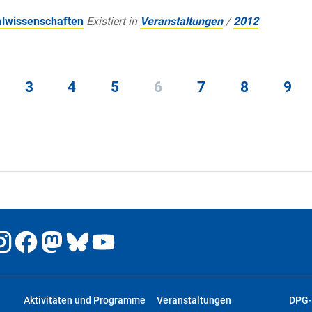
alwissenschaften
Existiert in
Veranstaltungen
/
2012
3
4
5
6
7
8
9
Aktivitäten und Programme
Veranstaltungen
DPG-