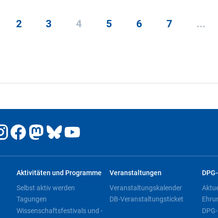
2
3
4
5
6
7
...
Aktivitäten und Programme
Veranstaltungen
DPG-
Selbst aktiv werden
Veranstaltungskalender
Aktu
Tagungen
DB-Veranstaltungsticket
Ehru
Wissenschaftsfestivals und -
DPG-