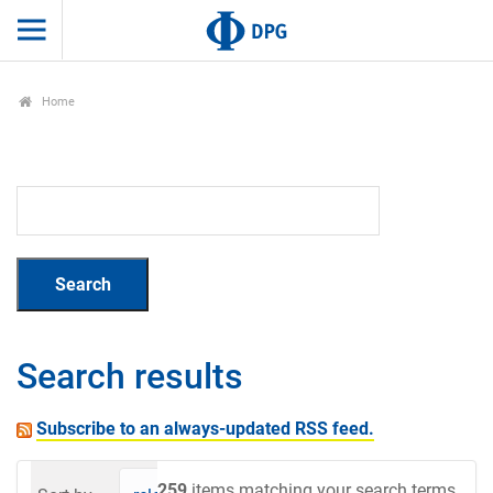
Home
Search results
Subscribe to an always-updated RSS feed.
259
items matching your search terms.