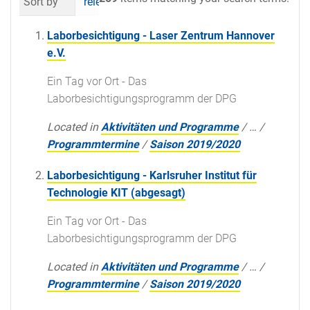
Sort by
relevance
date (newest first)
al
Laborbesichtigung - Laser Zentrum Hannover
e.V.
Ein Tag vor Ort - Das
Laborbesichtigungsprogramm der DPG
Located in
Aktivitäten und Programme
/
…
/
Programmtermine
/
Saison 2019/2020
Laborbesichtigung - Karlsruher Institut für
Technologie KIT (abgesagt)
Ein Tag vor Ort - Das
Laborbesichtigungsprogramm der DPG
Located in
Aktivitäten und Programme
/
…
/
Programmtermine
/
Saison 2019/2020