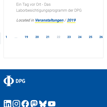
Ein Tag vor Ort - Das
Laborbesichtigungsprogramm der DPG
Located in
Veranstaltungen
/
2019
1
...
19
20
21
22
23
24
25
26